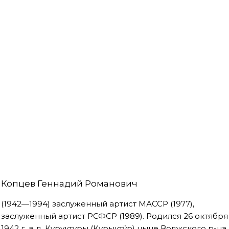
Копцев Геннадий Романович
(1942—1994) заслуженный артист МАССР (1977),
заслуженный артист РСФСР (1989). Родился 26 октября
1942 г. в д. Куруктуры (Курыктӱр) ныне Волжского р-на