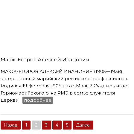
Маюк-Егоров Алексей Иванович
МАЮК-ЕГОРОВ АЛЕКСЕЙ ИВАНОВИЧ (1905—1938),
актер, первый марийский режиссер-профессионал.
Родился 19 февраля 1905 г. в с. Малый Сундырь ныне
Горномарийского р-на РМЭ в семье служителя
церкви.
подробнее
Пагинация
Назад
1
2
3
4
5
Далее