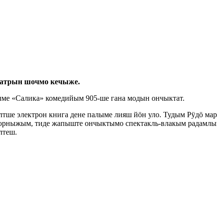
еатрын шочмо кечыже.
ме «Салика» комедийым 905-ше гана модын ончыктат.
лтше электрон книга дене палыме лияш йӧн уло. Тудым Рӱдӧ м
рныжым, тиде жапыште ончыктымо спектакль-влакым радамлыме.
лтеш.