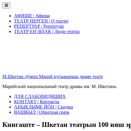
Skip
to
content
АФИШЕ | Афиша
ТЕАТР НЕРГЕН | О театре
РЕПЕРТУАР | Репертуар
ТЕАТР ЕҤ-ВЛАК | Люди театра
М.Шкетан лӱмеш Марий кугыжаныш драме театр
Марийский национальный театр драмы им. М. Шкетана.
ДЛЯ СЛАБОВИДЯЩИХ
КОНТАКТ | Контакты
АНЫКЛЫМЕ ЙӦН | Скидки
ВАШКЫЛ | Обратная связь
Книгаште – Шкетан театрын 100 ияш 