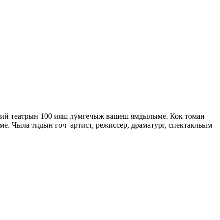
арий театрын 100 ияш лӱмгечыж вашеш ямдылыме. Кок томан
 Чыла тидын гоч артист, режиссер, драматург, спектакльым