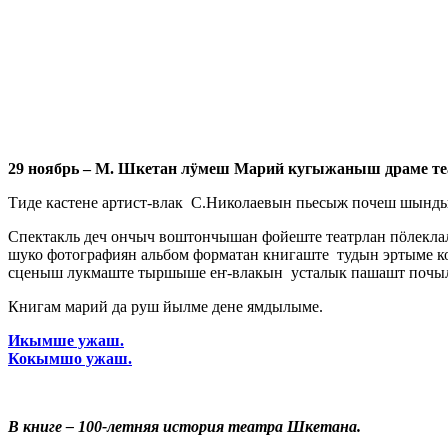
29 ноябрь – М. Шкетан лӱмеш Марий кугыжаныш драме т
Тиде кастене артист-влак С.Николаевын пьесыж почеш шынды
Спектакль деч ончыч воштончышан фойеште театрлан пӧлекла
шуко фотографиян альбом форматан книгаште тудын эртыме ко
сценыш лукмаште тыршыше еҥ-влакын усталык пашашт почы
Книгам марий да руш йылме дене ямдылыме.
Икымше ужаш.
Кокымшо ужаш.
В книге – 100-летняя история театра Шкетана.