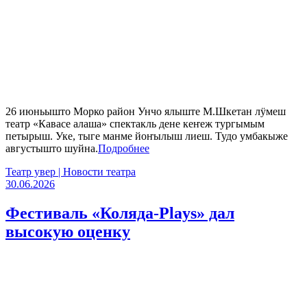
26 июньышто Морко район Унчо ялыште М.Шкетан лӱмеш
театр «Кавасе алаша» спектакль дене кеҥеж тургымым
петырыш. Уке, тыге манме йоҥылыш лиеш. Тудо умбакыже
августышто шуйна.
Подробнее
Театр увер | Новости театра
30.06.2026
Фестиваль «Коляда-Plays» дал
высокую оценку