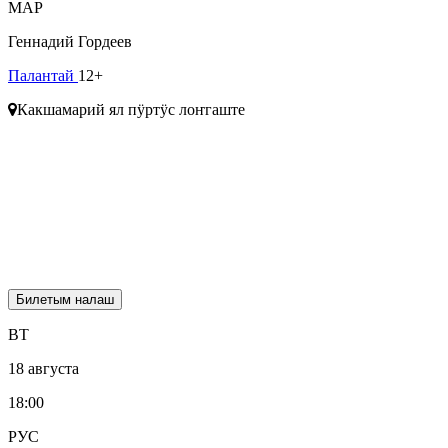
МАР
Геннадий Гордеев
Палантай
12+
Какшамарий ял пӱртӱс лоҥгаште
Билетым налаш
ВТ
18 августа
18:00
РУС