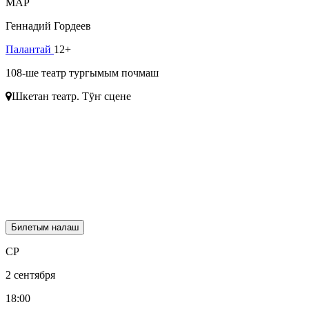
МАР
Геннадий Гордеев
Палантай
12+
108-ше театр тургымым почмаш
Шкетан театр. Тӱҥ сцене
Билетым налаш
СР
2 сентября
18:00