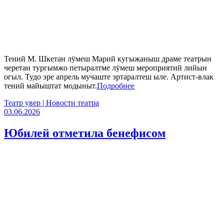
Тений М. Шкетан лӱмеш Марий кугыжаныш драме театрын
черетан тургымжо петыралтме лӱмеш мероприятий лийын
огыл. Тудо эре апрель мучаште эртаралтеш ыле. Артист-влак
тений майыштат модыныт.
Подробнее
Театр увер | Новости театра
03.06.2026
Юбилей отметила бенефисом