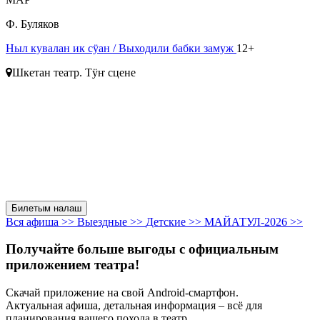
Ф. Буляков
Ныл кувалан ик сӱан
/ Выходили бабки замуж
12+
Шкетан театр. Тӱҥ сцене
Билетым налаш
Вся афиша >>
Выездные >>
Детские >>
МАЙАТУЛ-2026 >>
Получайте больше выгоды с официальным
приложением театра!
Скачай приложение на свой Android-смартфон.
Актуальная афиша, детальная информация – всё для
планирования вашего похода в театр.