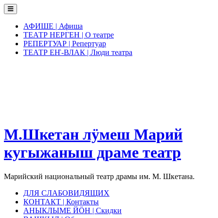
Skip
to
content
АФИШЕ | Афиша
ТЕАТР НЕРГЕН | О театре
РЕПЕРТУАР | Репертуар
ТЕАТР ЕҤ-ВЛАК | Люди театра
М.Шкетан лӱмеш Марий
кугыжаныш драме театр
Марийский национальный театр драмы им. М. Шкетана.
ДЛЯ СЛАБОВИДЯЩИХ
КОНТАКТ | Контакты
АНЫКЛЫМЕ ЙӦН | Скидки