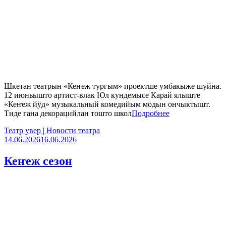
Шкетан театрын «Кеҥеж тургым» проектше умбакыже шуйна.
12 июньышто артист-влак Юл кундемысе Карай ялыште
«Кеҥеж йӱд» музыкальный комедийым модын ончыктышт.
Тиде гана декорацийлан тошто школ
Подробнее
Театр увер | Новости театра
14.06.2026
16.06.2026
Кеҥеж сезон