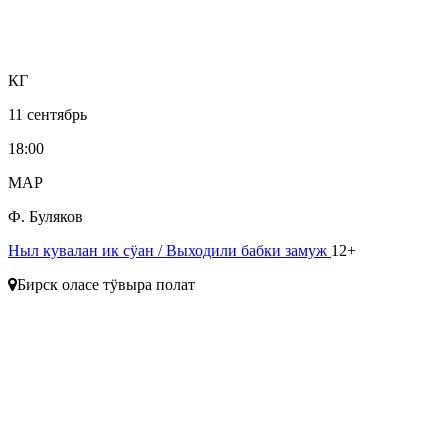
КГ
11 сентябрь
18:00
МАР
Ф. Буляков
Ныл кувалан ик сӱан
/ Выходили бабки замуж
12+
Бирск оласе тӱвыра полат