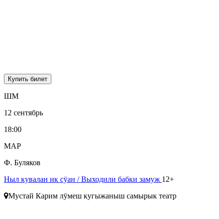
Купить билет
ШМ
12 сентябрь
18:00
МАР
Ф. Буляков
Ныл кувалан ик сӱан
/ Выходили бабки замуж
12+
Мустай Карим лӱмеш кугыжаныш самырык театр