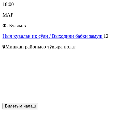
18:00
МАР
Ф. Буляков
Ныл кувалан ик сӱан
/ Выходили бабки замуж
12+
Мишкан районысо тӱвыра полат
Билетым налаш