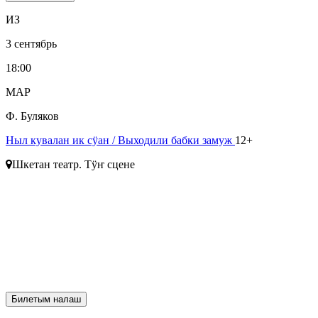
ИЗ
3 сентябрь
18:00
МАР
Ф. Буляков
Ныл кувалан ик сӱан
/ Выходили бабки замуж
12+
Шкетан театр. Тӱҥ сцене
Билетым налаш