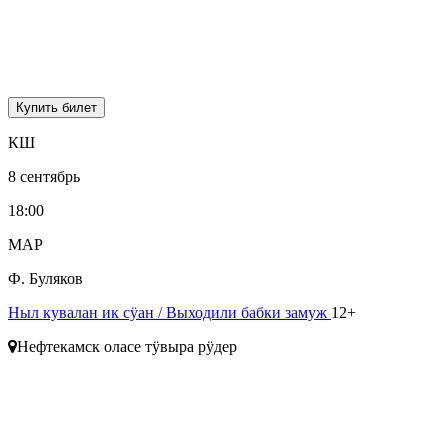
Купить билет
КШ
8 сентябрь
18:00
МАР
Ф. Буляков
Ныл кувалан ик сӱан
/ Выходили бабки замуж
12+
Нефтекамск оласе тӱвыра рӱдер