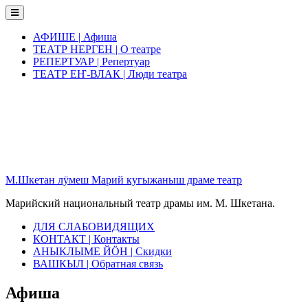
Skip
to
content
АФИШЕ | Афиша
ТЕАТР НЕРГЕН | О театре
РЕПЕРТУАР | Репертуар
ТЕАТР ЕҤ-ВЛАК | Люди театра
М.Шкетан лӱмеш Марий кугыжаныш драме театр
Марийский национальный театр драмы им. М. Шкетана.
ДЛЯ СЛАБОВИДЯЩИХ
КОНТАКТ | Контакты
АНЫКЛЫМЕ ЙӦН | Скидки
ВАШКЫЛ | Обратная связь
Афиша