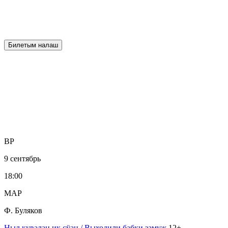
Билетым налаш
ВР
9 сентябрь
18:00
МАР
Ф. Буляков
Ныл кувалан ик сӱан
/ Выходили бабки замуж
12+