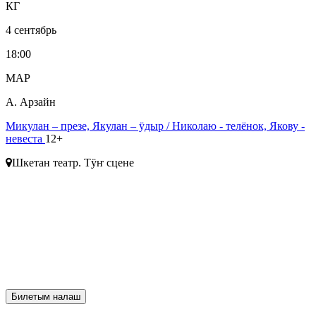
КГ
4 сентябрь
18:00
МАР
А. Арзайн
Микулан – презе, Якулан – ӱдыр
/ Николаю - телёнок, Якову -
невеста
12+
Шкетан театр. Тӱҥ сцене
Билетым налаш