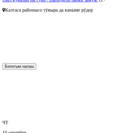
Калтаса районысо тӱвыра да каныме рӱдер
Билетым налаш
ЧТ
10 сентября