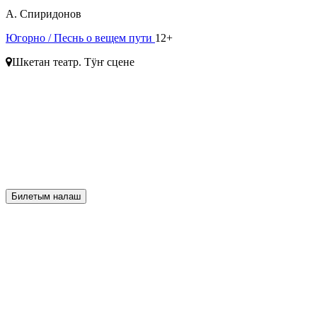
А. Спиридонов
Югорно
/ Песнь о вещем пути
12+
Шкетан театр. Тӱҥ сцене
Билетым налаш