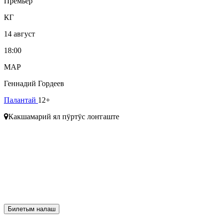
Премьер
КГ
14 август
18:00
МАР
Геннадий Гордеев
Палантай
12+
Какшамарий ял пӱртӱс лоҥгаште
Билетым налаш