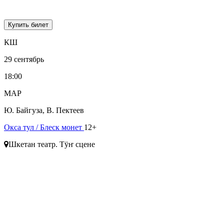
Купить билет
КШ
29 сентябрь
18:00
МАР
Ю. Байгуза, В. Пектеев
Окса тул
/ Блеск монет
12+
Шкетан театр. Тӱҥ сцене