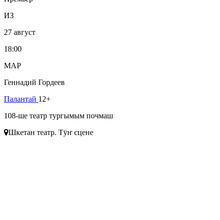
ИЗ
27 август
18:00
МАР
Геннадий Гордеев
Палантай
12+
108-ше театр тургымым почмаш
Шкетан театр. Тӱҥ сцене