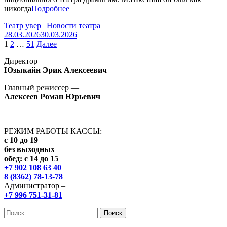
никогда
Подробнее
Театр увер | Новости театра
28.03.2026
30.03.2026
Пагинация
1
2
…
51
Далее
записей
Директор —
Юзыкайн Эрик Алексеевич
Главный режиссер —
Алексеев Роман Юрьевич
РЕЖИМ РАБОТЫ КАССЫ:
с 10 до 19
без выходных
обед: с 14 до 15
+7 902 108 63 40
8 (8362) 78-13-78
Администратор –
+7 996 751-31-81
Найти: