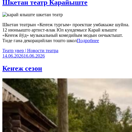
Шкетан театр Карайыште
Шкетан театрын «Кеҥеж тургым» проектше умбакыже шуйна.
12 июньышто артист-влак Юл кундемысе Карай ялыште
«Кеҥеж йӱд» музыкальный комедийым модын ончыктышт.
Тиде гана декорацийлан тошто школ
Подробнее
Театр увер | Новости театра
14.06.2026
16.06.2026
Кеҥеж сезон