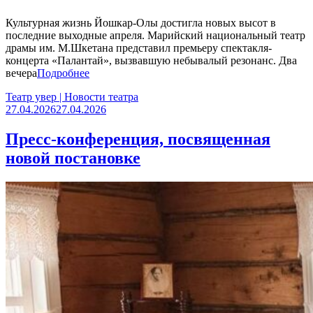
Культурная жизнь Йошкар-Олы достигла новых высот в
последние выходные апреля. Марийский национальный театр
драмы им. М.Шкетана представил премьеру спектакля-
концерта «Палантай», вызвавшую небывалый резонанс. Два
вечера
Подробнее
Театр увер | Новости театра
27.04.2026
27.04.2026
Пресс-конференция, посвященная
новой постановке