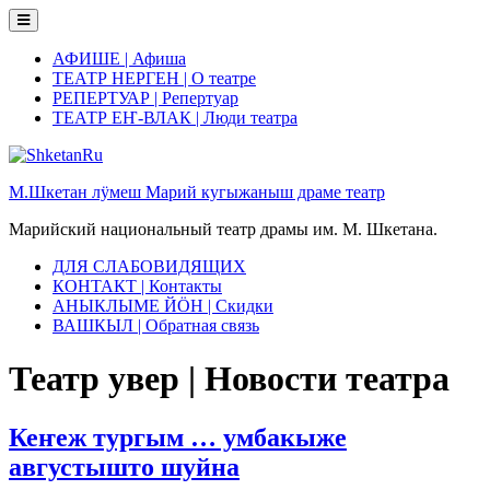
Skip
to
content
АФИШЕ | Афиша
ТЕАТР НЕРГЕН | О театре
РЕПЕРТУАР | Репертуар
ТЕАТР ЕҤ-ВЛАК | Люди театра
М.Шкетан лӱмеш Марий кугыжаныш драме театр
Марийский национальный театр драмы им. М. Шкетана.
ДЛЯ СЛАБОВИДЯЩИХ
КОНТАКТ | Контакты
АНЫКЛЫМЕ ЙӦН | Скидки
ВАШКЫЛ | Обратная связь
Театр увер | Новости театра
Кеҥеж тургым … умбакыже
августышто шуйна