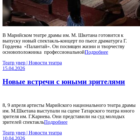
В Марийском театре драмы им. М. Шкетана готовится к
выпуску новый спектакль-концерт по пьесе драматурга Г.
Гордеева «Палантай». Он посвящен жизни и творчеству
основоположника профессиональной
Подробнее
Театр увер | Новости театра
15.04.2026
Новые встречи с юными зрителями
8, 9 апреля артисты Марийского национального театра драмы
им. М.Шкетана выступали на сцене Татарского театра юного
зрителя им. Г.Кариева. Они представили на суд молодых
зрителей спектакль
Подробнее
Театр увер | Новости театра
10.04.2026