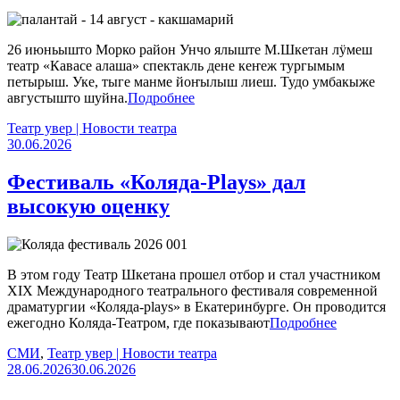
26 июньышто Морко район Унчо ялыште М.Шкетан лӱмеш
театр «Кавасе алаша» спектакль дене кеҥеж тургымым
петырыш. Уке, тыге манме йоҥылыш лиеш. Тудо умбакыже
августышто шуйна.
Подробнее
Театр увер | Новости театра
30.06.2026
Фестиваль «Коляда-Plays» дал
высокую оценку
В этом году Театр Шкетана прошел отбор и стал участником
XIX Международного театрального фестиваля современной
драматургии «Коляда-plays» в Екатеринбурге. Он проводится
ежегодно Коляда-Театром, где показывают
Подробнее
СМИ
,
Театр увер | Новости театра
28.06.2026
30.06.2026