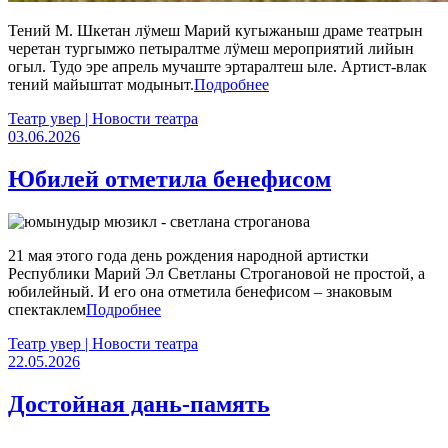
Тений М. Шкетан лӱмеш Марий кугыжаныш драме театрын
черетан тургымжо петыралтме лӱмеш мероприятий лийын
огыл. Тудо эре апрель мучаште эртаралтеш ыле. Артист-влак
тений майыштат модыныт.
Подробнее
Театр увер | Новости театра
03.06.2026
Юбилей отметила бенефисом
21 мая этого года день рождения народной артистки
Республики Марий Эл Светланы Строгановой не простой, а
юбилейный. И его она отметила бенефисом – знаковым
спектаклем
Подробнее
Театр увер | Новости театра
22.05.2026
Достойная дань-память