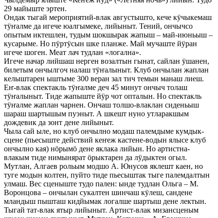
29 майыште эртен.
Ондак тыгай мероприятий-влак августышто, кече кӱчыкемаш
тӱҥалме да игече юалгымеке, лийыныт. Тений, ончычсо
опытым иктешлен, тудым шокшырак жапыш – май-июньыш –
кусарыме. Но пӱртӱсын шке планже. Май мучаште йӱран
игече шоген. Меат лач тудлан «логална».
Игече начар лийшаш нерген возалтын гынат, сайлан ӱшанен,
билетым ончылгоч налаш тӱҥалыныт. Клуб ончылан жаплан
келыштарен ыштыме 300 веран зал тич темын манаш лиеш.
Еҥ-влак спектакль тӱҥалме деч 45 минут ончыч толаш
тӱҥалыныт. Тиде жапыште йӱр чот опталын. Но спектакль
тӱҥалме жаплан чарнен. Ончаш толшо-влаклан сиденьыш
шараш шартышым пуэныт. А шкешт нуно утларакшым
дождевик да зонт дене лийыныт.
Чыла сай ыле, но клуб ончылно модаш палемдыме кумдык-
сцене (пьесыште действий кеҥеж кастене-водын ялысе клуб
ончылно кая) нӧрымӧ дене яклака лийын. Но артистна-
влакым тиде нимынярат ӧрыктарен да лӱдыктен огыл.
Мутлан, Алгаев рольым модшо А. Юнусов яклешт каен, но
туге модын колтен, пуйто тиде пьесыштак тыге палемдалтын
улмаш. Вес сценыште тудо пален: ынде тудлан Ольга – М.
Воронцова – ончылан сукалтен шинчаш кӱлеш, сандене
мландыш пышташ кидйымак логалше шартыш дене лектын.
Тыгай тат-влак ятыр лийыныт. Артист-влак мизансценым