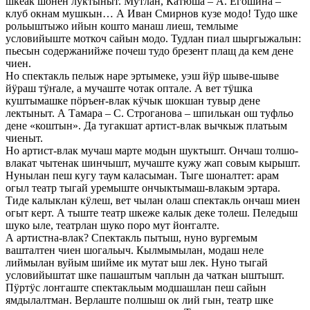
шкеак шонен луктыныт. Мутлан, Катюша – А. Егошина –
клуб окнам мушкын… А Иван Смирнов кузе модо! Тудо шке
рольыштыжо ийын кошто манаш лиеш, темлыме
условийыште моткоч сайын модо. Тудлан пиал шыргыжалын:
пьесын содержанийже почеш тудо брезент плащ да кем дене
чиен.
Но спектакль пелыж наре эртымеке, уэш йӱр шыве-шыве
йӱраш тӱҥале, а мучаште чотак оптале. А вет тӱшка
куштымашке пӧръеҥ-влак кӱчык шокшан тувыр дене
лектыныт. А Тамара – С. Строганова – шпилькан ош туфльо
дене «коштын». Да тугакшат артист-влак вычкыж платьым
чиеныт.
Но артист-влак мучаш марте модын шуктышт. Ончаш толшо-
влакат чытенак шинчышт, мучаште кужу жап совым кырышт.
Нунылан пеш кугу таум каласыман. Тыге шоналтет: арам
огыл театр тыгай уремыште ончыктымаш-влакым эртара.
Тиде калыклан кӱлеш, вет чылан олаш спектакль ончаш миен
огыт керт. А тыште театр шкеже калык деке толеш. Пеледыш
шуко ыле, театрлан шуко поро мут йоҥгалте.
А артистна-влак? Спектакль пытыш, нуно вургемым
вашталтен чиен шогальыч. Кылмымылан, модаш неле
лиймылан вуйым шийме ик мутат ыш лек. Нуно тыгай
условийыштат шке пашаштым чаплын да чаткан ыштышт.
Пӱртӱс лоҥгаште спектакльым модшашлан пеш сайын
ямдылалтман. Верлаште полшыш ок лий гын, театр шке