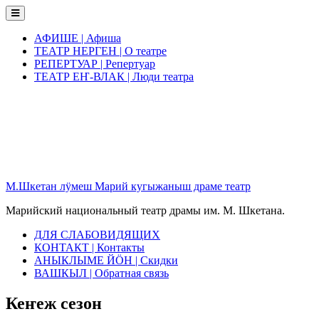
Skip
to
content
АФИШЕ | Афиша
ТЕАТР НЕРГЕН | О театре
РЕПЕРТУАР | Репертуар
ТЕАТР ЕҤ-ВЛАК | Люди театра
М.Шкетан лӱмеш Марий кугыжаныш драме театр
Марийский национальный театр драмы им. М. Шкетана.
ДЛЯ СЛАБОВИДЯЩИХ
КОНТАКТ | Контакты
АНЫКЛЫМЕ ЙӦН | Скидки
ВАШКЫЛ | Обратная связь
Кеҥеж сезон