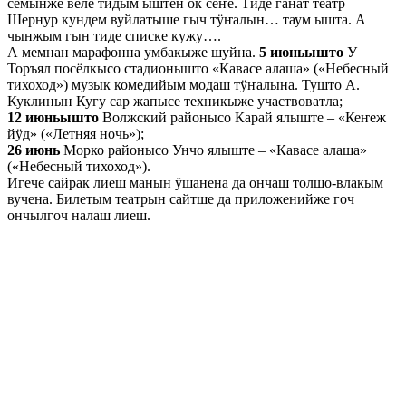
семынже веле тидым ыштен ок сеҥе. Тиде ганат театр
Шернур кундем вуйлатыше гыч тӱҥалын… таум ышта. А
чынжым гын тиде списке кужу….
А мемнан марафонна умбакыже шуйна.
5 июньышто
У
Торъял посёлкысо стадионышто «Кавасе алаша» («Небесный
тихоход») музык комедийым модаш тӱҥалына. Тушто А.
Куклинын Кугу сар жапысе техникыже участвоватла;
12 июньышто
Волжский районысо Карай ялыште – «Кеҥеж
йӱд» («Летняя ночь»);
26 июнь
Морко районысо Унчо ялыште – «Кавасе алаша»
(«Небесный тихоход»).
Игече сайрак лиеш манын ӱшанена да ончаш толшо-влакым
вучена. Билетым театрын сайтше да приложенийже гоч
ончылгоч налаш лиеш.