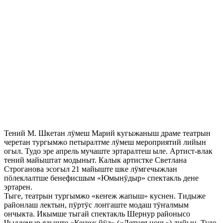
Тений М. Шкетан лӱмеш Марий кугыжаныш драме театрын
черетан тургымжо петыралтме лӱмеш мероприятий лийын
огыл. Тудо эре апрель мучаште эртаралтеш ыле. Артист-влак
тений майыштат модыныт. Калык артистке Светлана
Строганова эсогыл 21 майыште шке лӱмгечыжлан
пӧлеклалтше бенефисшым «Юмынӱдыр» спектакль дене
эртарен.
Тыге, театрын тургымжо «кеҥеж жапыш» куснен. Тидыже
районлаш лектын, пӱртӱс лоҥгаште модаш тӱҥалмым
ончыкта. Икымше тыгай спектакль Шернур районысо
Чылдемыр ялыште «Кеҥеж йӱд» («Летняя ночь») лийын. Тудо