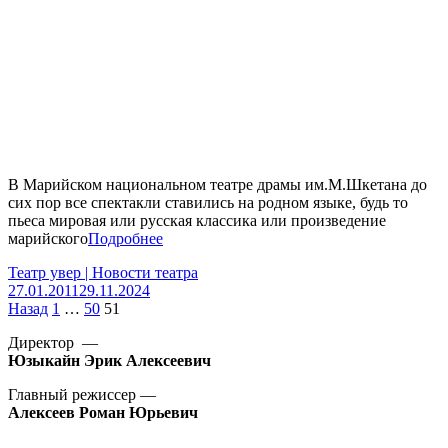
В Марийском национальном театре драмы им.М.Шкетана до
сих пор все спектакли ставились на родном языке, будь то
пьеса мировая или русская классика или произведение
марийского
Подробнее
Театр увер | Новости театра
27.01.2011
29.11.2024
Пагинация
Назад
1
…
50
51
записей
Директор —
Юзыкайн Эрик Алексеевич
Главный режиссер —
Алексеев Роман Юрьевич