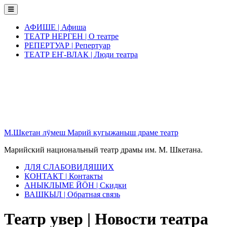
Skip
to
content
АФИШЕ | Афиша
ТЕАТР НЕРГЕН | О театре
РЕПЕРТУАР | Репертуар
ТЕАТР ЕҤ-ВЛАК | Люди театра
М.Шкетан лӱмеш Марий кугыжаныш драме театр
Марийский национальный театр драмы им. М. Шкетана.
ДЛЯ СЛАБОВИДЯЩИХ
КОНТАКТ | Контакты
АНЫКЛЫМЕ ЙӦН | Скидки
ВАШКЫЛ | Обратная связь
Театр увер | Новости театра