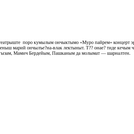
еатрыште поро кумылым ончыктымо «Муро пайрем» концерт эр
ценыш марий ончылъе?на-влак лектыныт. Т?? онае? тиде кечым
ызам, Мамич Бердейым, Пашканым да молымат — шарналтен.