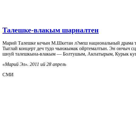
Талешке-влакым шарналтен
Марий Талешке кечын М.Шкетан л?меш национальный драма т
Тыглай концерт деч тудо чынжымак ойртемалтын. Эн ончыч с
шнуй талешкына-влакым — Болтушым, Акпатырым, Курык куг
«Марий Эл». 2011 ий 28 апрель
СМИ