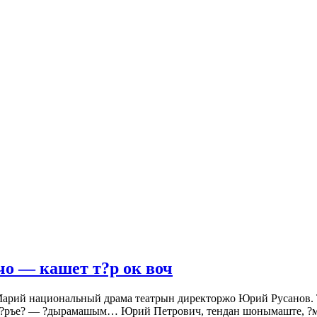
чо — кашет т?р ок воч
 национальный драма театрын директоржо Юрий Русанов. Ту
п?ръе? — ?дырамашым… Юрий Петрович, тендан шонымаште, ?