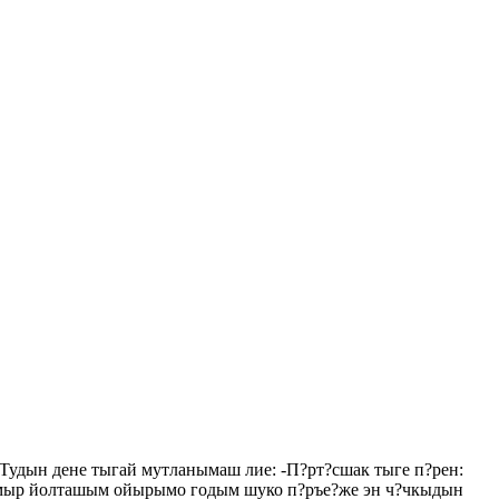
дын дене тыгай мутланымаш лие: -П?рт?сшак тыге п?рен:
мыр йолташым ойырымо годым шуко п?ръе?же эн ч?чкыдын