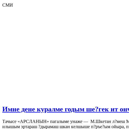
СМИ
Имне дене куралме годым ше?гек ит он
Тачысе «АРСЛАНЫН» пагалыме унаже — М.Шкетан л?меш Марий
илышым эртараш ?дырамаш шкан келшыше п?ръе?ым ойыра, 