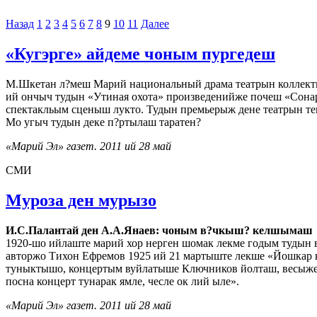
Пагинация
Назад
1
2
3
4
5
6
7
8
9
10
11
Далее
записей
«Кугэрге» айдеме чоным пургедеш
М.Шкетан л?меш Марий национальный драма театрын коллек
ий ончыч тудын «Утиная охота» произведенийже почеш «Сона
спектакльым сценыш лукто. Тудын премьерыж дене театрын т
Мо угыч тудын деке п?ртылаш таратен?
«Марий Эл» газет. 2011 ий 28 май
СМИ
Муроза ден мурызо
И.С.Палантай ден А.А.Янаев: чоным в?чкыш? келшымаш
1920-шо ийлаште марий хор нерген шомак лекме годым туды
авторжо Тихон Ефремов 1925 ий 21 мартыште лекше «Йошкар 
туныктышо, концертым вуйлатыше Ключников йолташ, весыже 
посна концерт тунарак ямле, чесле ок лий ыле».
«Марий Эл» газет. 2011 ий 28 май