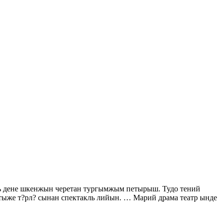
ь дене шкенжын черетан тургымжым петырыш. Тудо тений
тыже т?рл? сынан спектакль лийын. … Марий драма театр ынде