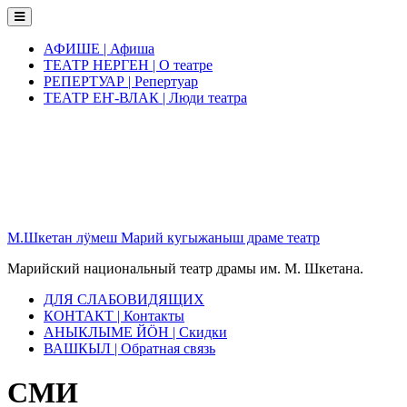
Skip
to
content
АФИШЕ | Афиша
ТЕАТР НЕРГЕН | О театре
РЕПЕРТУАР | Репертуар
ТЕАТР ЕҤ-ВЛАК | Люди театра
М.Шкетан лӱмеш Марий кугыжаныш драме театр
Марийский национальный театр драмы им. М. Шкетана.
ДЛЯ СЛАБОВИДЯЩИХ
КОНТАКТ | Контакты
АНЫКЛЫМЕ ЙӦН | Скидки
ВАШКЫЛ | Обратная связь
СМИ