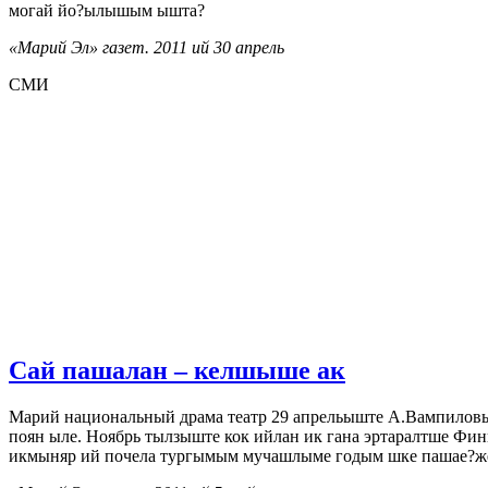
могай йо?ылышым ышта?
«Марий Эл» газет. 2011 ий 30 апрель
СМИ
Сай пашалан – келшыше ак
Марий национальный драма театр 29 апрельыште А.Вампилов
поян ыле. Ноябрь тылзыште кок ийлан ик гана эртаралтше Фи
икмыняр ий почела тургымым мучашлыме годым шке пашае?же-