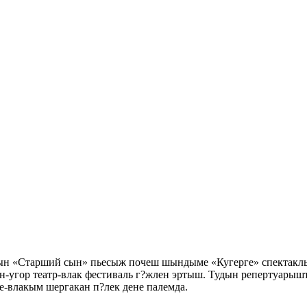
ын «Старший сын» пьесыж почеш шындыме «Кугерге» спектакл
нн-угор театр-влак фестиваль г?жлен эртыш. Тудын репертуарыш
влакым шергакан п?лек дене палемда.