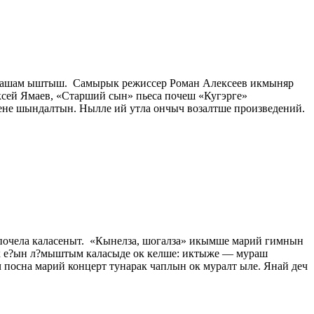
 пашам ыштыш. Самырык режиссер Роман Алексеев икмыняр
сей Ямаев, «Старший сын» пьеса почеш «Кугэрге»
ене шындалтын. Нылле ий утла ончыч возалтше произведений.
почела каласеныт. «Кынелза, шогалза» икымше марий гимнын
ок е?ын л?мыштым каласыде ок келше: иктыже — мураш
осна марий концерт тунарак чаплын ок муралт ыле. Янай деч