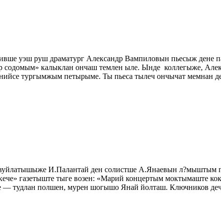
тивше уэш руш драматург Александр Вампиловын пьесыж дене
р содомым» калыклан ончаш темлен ыле. Ынде коллегыже, Алек
енийсе тургымжым петырыме. Ты пьеса тылеч ончычат мемнан д
н вуйлатышыже И.Палантай ден солистше А.Янаевын л?мыштым 
кече» газетыште тыге возен: «Марий концертым моктымаште к
— тудлан полшен, мурен шогышо Янай йолташ. Ключников деч п