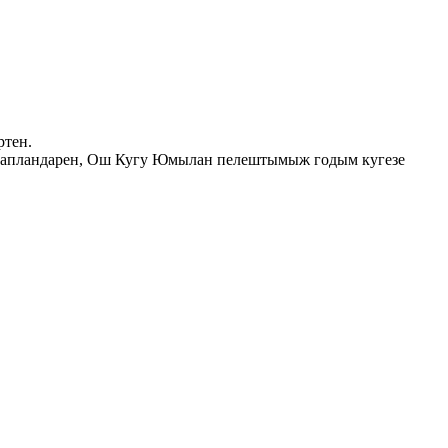
тен.
 чапландарен, Ош Кугу Юмылан пелештымыж годым кугезе