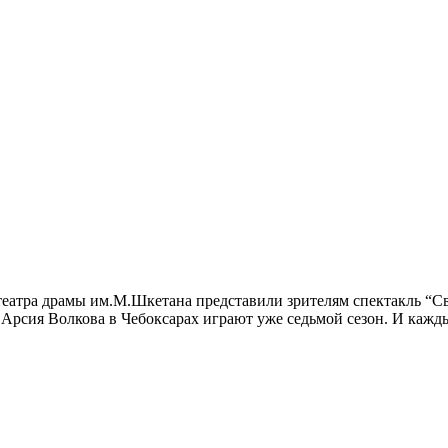
театра драмы им.М.Шкетана представили зрителям спектакль “С
а Арсия Волкова в Чебоксарах играют уже седьмой сезон. И кажд