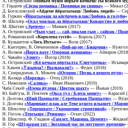
А. Островский
«Йӧным мушо йӧрым кочкеш/ На всякого му
Г. Гордеев
«Сӧсна поминка / Поминки по свинье»
— Микал (2
Д. Богословский
«
Айдеме йӧратымаш/ Любовь людей
»
— Сер
В. Гуркин
«
Йӧратымаш да кӧгӧрчен-влак/Любовь и голуби
»
Ф. Шиллер
«
Осал чоялык да йӧратымаш/ Коварство и любо
М. Шкетан
«Эреҥер»
— Мамаев (2017)
А. Островский
«
Чын улат — сай, пиалан гын – сайрак / Пра
А. Романовский
«Королева гусей»
— Король (2017)
В. Кульшетов
«Лось Ихтыго»
— Волк (2017)
С. Кантерво, В. Овчинников
«Вий-ар-ме / Биармия»
– Нужгол 
А. Волков
«Йорга вате / Озорная женщина»
— Айваров (2018
С. Чавайн
«Элнет»
– Йогор (2018)
А. Островский
«Кӧ кечым пӧртылта
/
Снегурочка
»
– Исымари
З. Хаким
«Ӱжында? / Вызывали?»
— Федос (2018)
А. Спиридонов, А. Мокеев
«Югорно / Песнь о вещем пути»
— 
Н. Коляда
«Морозко»
– Отец (2018)
С. Николаев
«Салика»
– Иван Иванович (2019)
Чаба Секей
«Илена йӱлена / Цветок шахт»
— Йыван (2019)
Ю. Байгуза, В. Пектеев
«Окса тул / Блеск монет»
— Карасий (
З. Долгова
«Ший Пампалче / Серебряная Пампалче
»
— Вӱдон
З. Долгова
«Маринавт-влак але Теве кушто илышет / Марин
В. Шекспир
«Торешвате / Укрощение строптивой»
– Гртензио
Н. Гоголь
«Тергыше / Ревизор»
– Осып (2022)
В. Шекспир, Ф. Гладков
«Гамлет. Машина. Цемент»
– Жидкий
Н. Гор
«
Шӱдыран тат / Звездный час по местному времени
»