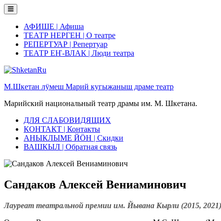
Skip
to
content
АФИШЕ | Афиша
ТЕАТР НЕРГЕН | О театре
РЕПЕРТУАР | Репертуар
ТЕАТР ЕҤ-ВЛАК | Люди театра
М.Шкетан лӱмеш Марий кугыжаныш драме театр
Марийский национальный театр драмы им. М. Шкетана.
ДЛЯ СЛАБОВИДЯЩИХ
КОНТАКТ | Контакты
АНЫКЛЫМЕ ЙӦН | Скидки
ВАШКЫЛ | Обратная связь
Сандаков Алексей Вениаминович
Лауреат театральной премии им. Йывана Кырли (2015, 2021