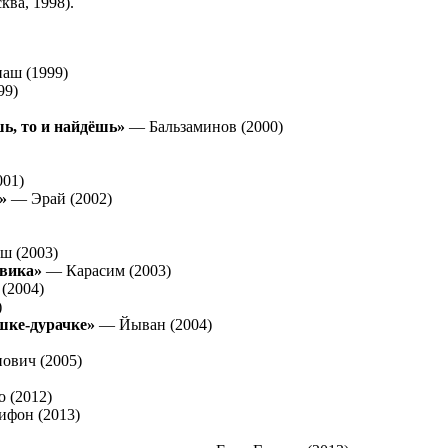
ва, 1998).
аш (1999)
99)
ь, то и найдёшь»
— Бальзаминов (2000)
001)
»
— Эрай (2002)
ш (2003)
вика»
— Карасим (2003)
(2004)
)
шке-дурачке»
— Йыван (2004)
ович (2005)
 (2012)
фон (2013)