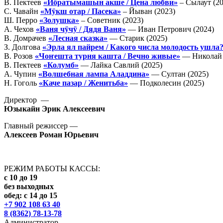
В. Пектеев
«Йӧратымашын акше / Цена любви»
– Сылаут (20
С. Чавайн
«Мӱкш отар / Пасека»
– Йыван (2023)
Ш. Перро
«Золушка»
– Советник (2023)
А. Чехов
«Ваня чӱчӱ / Дядя Ваня»
— Иван Петрович (2024)
В. Домрачев
«Лесная сказка»
— Старик (2025)
З. Долгова
«Эрла ял пайрем / Какого числа молодость ушла
В. Розов
«Чоҥешта турня кашта / Вечно живые»
— Николай 
В. Пектеев
«Колумб»
— Лайка Савлий (2025)
А. Чупин
«Волшебная лампа Аладдина»
— Султан (2025)
Н. Гоголь
«Каче пазар / Женитьба»
— Подколесин (2025)
Директор —
Юзыкайн Эрик Алексеевич
Главный режиссер —
Алексеев Роман Юрьевич
РЕЖИМ РАБОТЫ КАССЫ:
с 10 до 19
без выходных
обед: с 14 до 15
+7 902 108 63 40
8 (8362) 78-13-78
Администратор –