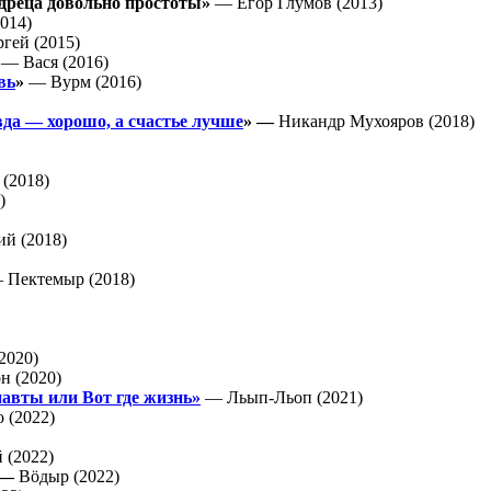
дреца довольно простоты»
— Егор Глумов (2013)
014)
гей (2015)
— Вася (2016)
вь
»
— Вурм (2016)
вда — хорошо, а счастье лучше
» —
Никандр Мухояров (2018)
(2018)
)
й (2018)
Пектемыр (2018)
2020)
 (2020)
авты или Вот где жизнь»
— Льып-Льоп (2021)
 (2022)
 (2022)
 —
Вӧдыр (2022)