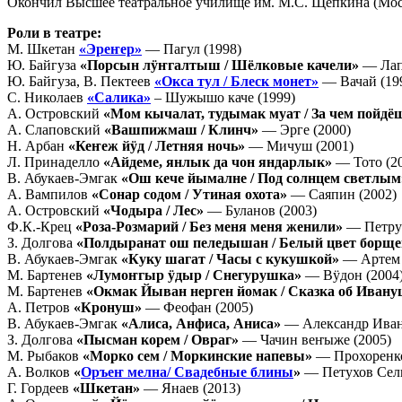
Окончил Высшее театральное училище им. М.С. Щепкина (Моск
Роли в театре:
М. Шкетан
«Эреҥер»
— Пагул (1998)
Ю. Байгуза
«Порсын лӱҥгалтыш / Шёлковые качели»
— Лап
Ю. Байгуза, В. Пектеев
«Окса тул / Блеск монет»
— Вачай (19
С. Николаев
«Салика»
– Шужышо каче (1999)
А. Островский
«Мом кычалат, тудымак муат / За чем пойдёш
А. Слаповский
«Вашпижмаш / Клинч»
— Эрге (2000)
Н. Арбан
«Кеҥеж йӱд / Летняя ночь
»
— Мичуш (2001)
Л. Принаделло
«Айдеме, янлык да чон яндарлык»
— Тото (2
В. Абукаев-Эмгак
«Ош кече йымалне / Под солнцем светлым
А. Вампилов
«Сонар содом / Утиная охота»
— Саяпин (2002)
А. Островский
«Чодыра / Лес»
— Буланов (2003)
Ф.К.-Крец
«Роза-Розмарий / Без меня меня женили»
— Петру
З. Долгова
«Полдыранат ош пеледышан / Белый цвет борще
В. Абукаев-Эмгак
«Куку шагат / Часы с кукушкой»
— Артем 
М. Бартенев
«Лумоҥгыр ӱдыр / Снегурушка»
— Вӱдон (2004
М. Бартенев
«Окмак Йыван нерген йомак / Сказка об Ивану
А. Петров
«Кронуш»
— Феофан (2005)
В. Абукаев-Эмгак
«Алиса, Анфиса, Аниса»
— Александр Иван
З. Долгова
«Пысман корем / Овраг»
— Чачин веҥыже (2005)
М. Рыбаков
«Морко сем / Моркинские напевы»
— Прохоренко
А. Волков
«
Оръеҥ мелна/ Свадебные блины
»
— Петухов Сели
Г. Гордеев
«Шкетан»
— Янаев (2013)