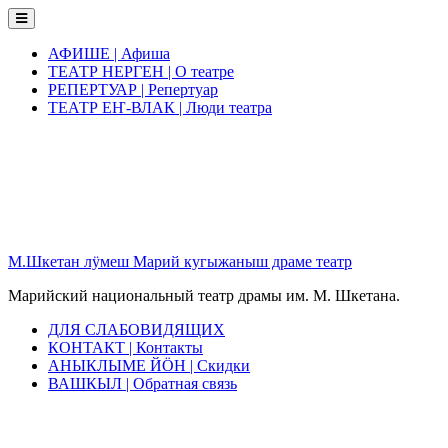
Skip
to
content
АФИШЕ | Афиша
ТЕАТР НЕРГЕН | О театре
РЕПЕРТУАР | Репертуар
ТЕАТР ЕҤ-ВЛАК | Люди театра
М.Шкетан лӱмеш Марий кугыжаныш драме театр
Марийский национальный театр драмы им. М. Шкетана.
ДЛЯ СЛАБОВИДЯЩИХ
КОНТАКТ | Контакты
АНЫКЛЫМЕ ЙӦН | Скидки
ВАШКЫЛ | Обратная связь