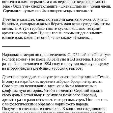
ончычсо илыме верыштым я ик вере, я вес вере «палемдат».
Теве «Окса тул» спектакльыште «шкеныштымак» ужаш лиеш.
Сценыште нуным оҥайын оҥарен модын ончыктат.
Тичмаш налмаште, спектакль марий калыкын ожнысо илыш
йӱлажым, самырык-влакын йӧратымаш верч кучедалмыштым
ончыкта. А тӱҥ геройжо тыште кусныл коштшо театрын
артистше-влак улыт. Нунын толын лекмышт дене ялыште
илыше-влак коклаште оҥай «спектакль» тӱҥалеш…
———————
Народная комедия по произведениям С. Г. Чавайна «Окса тул»
(«Блеск монет») по пьесе Ю.Байгузы и В.Пектеева. Первый
раз он был поставлен в 1994 году и получил высокую оценку
на втором фестивале финно-угорских театров.
Действие проходит накануне религиозного праздника Семик.
В одну из марийских деревень забрели бродячие артисты.
Совершенно неожиданно здесь они были вовлечены в
конфликтную историю. Чтобы помешать Серапий выдать
свою дочь Настай выдать замуж за пожилого Карасий,
артисты разыграли несколько интересных сцен. Они связаны
с мифологическими образами марийского народа.
Получился спектакль в спектакле. В конце воссоединяются