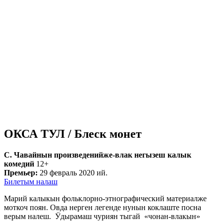
ОКСА ТУЛ / Блеск монет
С. Чавайнын произведенийже-влак негызеш калык
комедий
12+
Премьер:
29 февраль 2020 ий.
Билетым налаш
Марий калыкын фольклорно-этнографический материалже
моткоч поян. Овда нерген легенде нунын коклаште посна
верым налеш. Ӱдырамаш чуриян тыгай «чонан-влакын»