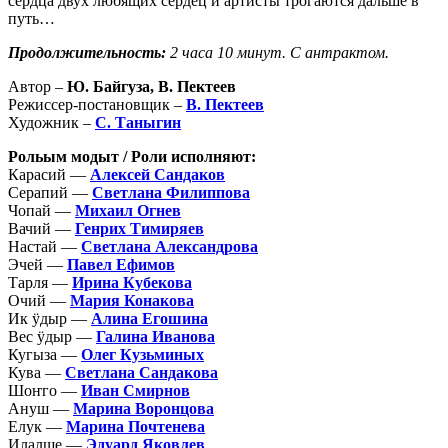
сердца двух любящих сердец и артисты трогаются дальше в
путь…
Продолжительность:
2 часа 10 минут. С антрактом.
Автор –
Ю. Байгуза, В. Пектеев
Режиссер-постановщик –
В. Пектеев
Художник –
С. Таныгин
Рольым модыт / Роли исполняют:
Карасий —
Алексей Сандаков
Серапий —
Светлана Филиппова
Чопай —
Михаил Огнев
Вачий —
Генрих Тимиряев
Настай —
Светлана Александрова
Эчей —
Павел Ефимов
Тарля —
Ирина Кубекова
Очий —
Мария Конакова
Ик ӱдыр —
Алина Егошина
Вес ӱдыр —
Галина Иванова
Кугыза —
Олег Кузьминых
Кува —
Светлана Сандакова
Шоҥго —
Иван Смирнов
Ануш —
Марина Воронцова
Елук —
Марина Почтенева
Илалше —
Эдуард Яковлев