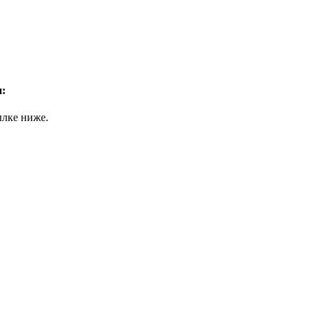
:
ылке ниже.