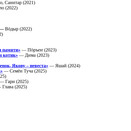
о, Санитар (2021)
ло (2022)
 —
Вӧдыр (2022)
2)
и памяти»
— Пӧръеҥ (2023)
и котик»
— Дима (2023)
енок, Якову – невеста»
— Яшай (2024)
д»
— Семён Туча (2025)
25)
— Гари (2025)
 Глава (2025)