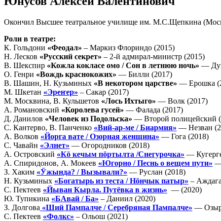
Юнусов Алексей Валентинович
Окончил Высшее театральное училище им. М.С.Щепкина (Москв
Роли в театре:
К. Гольдони
«Феодал»
– Маркиз Флориндо (2015)
Н. Лесков
«Русский секрет»
– 2-й адмирал-министр (2015)
В. Шекспир
«
Кожла кокласе омо / Сон в летнюю ночь
»
— Душ
О. Генри
«Вождь краснокожих»
— Билли (2017)
В. Шашин, Н. Кузьминых
«В некотором царстве»
— Ерошка (
М. Шкетан
«Эреҥер»
– Сакар (2017)
М. Москвина, В. Кульшетов
«Лось Ихтыго»
— Волк (2017)
А. Романовский
«Королева гусей»
— Фалада (2017)
Д. Данилов
«Человек из Подольска»
— Второй полицейский (
С. Кантерво, В. Панченко
«Вий-ар-ме / Биармия»
— Незван (2
А. Волков
«Йорга вате / Озорная женщина»
— Гога (2018)
С. Чавайн
«Элнет»
— Огородников (2018)
А. Островский
«Кӧ кечым пӧртылта
/
Снегурочка
»
— Кугерге
А. Спиридонов, А. Мокеев
«Югорно / Песнь о вещем пути»
— 
З. Хаким
«Ӱжында? / Вызывали?»
— Руслан (2018)
Н. Кузьминых
«Богатырь из теста / Нӧнчык патыр»
– Аждага
С. Пектеев
«Йыван Кырла. Путёвка в жизнь»
— (2020)
Ю. Тупикина
«БАвай / Ба»
– Даниил (2020)
З. Долгова
«Ший Пампалче / Серебряная Пампалче
»
— Озырк
С. Пектеев
«Фолкс»
– Ольош (2021)