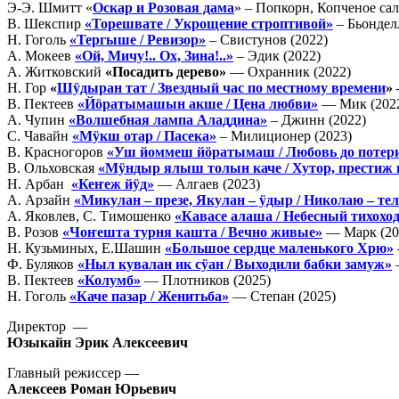
Э-Э. Шмитт «
Оскар и Розовая дама
» – Попкорн, Копченое сал
В. Шекспир
«Торешвате / Укрощение строптивой»
– Бьондел
Н. Гоголь
«Тергыше / Ревизор»
– Свистунов (2022)
А. Мокеев
«Ой, Мичу!.. Ох, Зина!..»
– Эдик (2022)
А. Житковский
«Посадить дерево»
— Охранник (2022)
Н. Гор
«
Шӱдыран тат / Звездный час по местному времени
»
В. Пектеев
«Йӧратымашын акше / Цена любви»
— Мик (202
А. Чупин
«Волшебная лампа Аладдина»
– Джинн (2022)
С. Чавайн
«Мӱкш отар / Пасека»
– Милиционер (2023)
В. Красногоров
«Уш йоммеш йӧратымаш / Любовь до потер
В. Ольховская
«Мӱндыр ялыш толын каче / Хутор, престиж 
Н. Арбан
«Кеҥеж йӱд»
— Алгаев (2023)
А. Арзайн
«Микулан – презе, Якулан – ӱдыр / Николаю – тел
А. Яковлев, С. Тимошенко
«Кавасе алаша / Небесный тихохо
В. Розов
«Чоҥешта турня кашта / Вечно живые»
— Марк (20
Н. Кузьминых, Е.Шашин
«Большое сердце маленького Хрю»
Ф. Буляков
«Ныл кувалан ик сӱан / Выходили бабки замуж»
–
В. Пектеев
«Колумб»
— Плотников (2025)
Н. Гоголь
«Каче пазар / Женитьба»
— Степан (2025)
Директор —
Юзыкайн Эрик Алексеевич
Главный режиссер —
Алексеев Роман Юрьевич