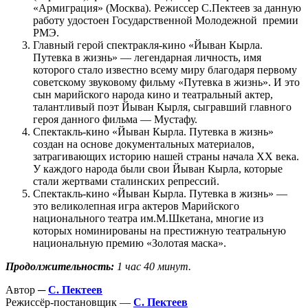
«Армиграция» (Москва). Режиссер С.Пектеев за данную
работу удостоен Государственной Молодежной премии
РМЭ.
Главный герой спектракля-кино «Йыван Кырла.
Путевка в жизнь» — легендарная личность, имя
которого стало известно всему миру благодаря первому
советскому звуковому фильму «Путевка в жизнь». И это
сын марийского народа кино и театральный актер,
талантливый поэт Йыван Кырля, сыгравший главного
героя данного фильма — Мустафу.
Спектакль-кино «Йыван Кырла. Путевка в жизнь»
создан на основе документальных материалов,
затрагивающих историю нашей страны начала ХХ века.
У каждого народа были свои Йыван Кырла, которые
стали жертвами сталинских репрессий.
Спектакль-кино «Йыван Кырла. Путевка в жизнь» —
это великолепная игра актеров Марийского
национального театра им.М.Шкетана, многие из
которых номинированы на престижную театральную
национальную премию «Золотая маска».
Продолжительность:
1 час 40 минут.
Автор ─
С. Пектеев
Режиссёр-постановщик —
С. Пектеев