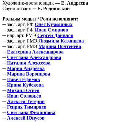
Художник-постановщик —
Е. Андреева
Саунд-дизайн
─ Е. Роднянский
Рольым модыт / Роли исполняют:
─ засл. арт. РФ
Олег Кузьминых
─ засл. арт. РФ
Иван Смирнов
─ нар. арт. РМЭ
Сергей Данилов
─ засл. арт. РМЭ
Людмила Казанцева
─ засл. арт. РМЭ
Марина Почтенева
─
Екатерина Александрова
─
Светлана Александрова
─
Наталия Алексеева
─
Мария Андреева
─
Марина Воронцова
─
Павел Ефимов
─
Ирина Кубекова
─
Михаил Огнев
─
Иван Соловьёв
─
Алексей Тетерин
─
Генрих Тимиряев
─
Светлана Филиппова
─
Алексей Юнусов