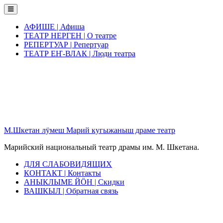
Skip
to
content
АФИШЕ | Афиша
ТЕАТР НЕРГЕН | О театре
РЕПЕРТУАР | Репертуар
ТЕАТР ЕҤ-ВЛАК | Люди театра
М.Шкетан лӱмеш Марий кугыжаныш драме театр
Марийский национальный театр драмы им. М. Шкетана.
ДЛЯ СЛАБОВИДЯЩИХ
КОНТАКТ | Контакты
АНЫКЛЫМЕ ЙӦН | Скидки
ВАШКЫЛ | Обратная связь