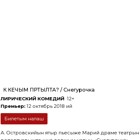
КӦ КЕЧЫМ ПӦРТЫЛТА? / Снегурочка
ЛИРИЧЕСКИЙ КОМЕДИЙ
12+
Премьер:
12 октябрь 2018 ий
Билетым налаш
А. Островскийын ятыр пьесыже Марий драме театрын