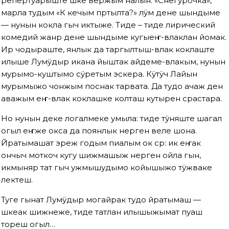
репертуарыште шке вержым налын. «Снегурочка»,
марла тудым «Кӧ кечым пӧртылта?» лӱм дене шындыме
— нунын кокла гыч иктыже. Тиде – тиде лирический
комедий жанр дене шындыме кугыеҥ-влаклан йомак.
Ир чодыраште, янлык да таргылтыш-влак коклаште
илыше Лумӱдыр икана йыштак айдеме-влакым, нунын
мурымо-куштымо сӱретым эскера. Кӱтӱчӧ Лайын
мурымыжо чонжым поснак тарвата. Да тудо ачаж ден
аважым еҥ-влак коклашке колташ кутырен сӧрастара.
Но нунын деке логалмеке умыла: тиде тӱняште шагал
огыл еҥже окса да поянлык нерген веле шона.
Йӧратымашат эреж годым пиалым ок сӧрӧ: ик еҥак
ончыч моткоч кугу шижмашыж нерген ойла гын,
икмыняр тат гыч ужмышудымо койышыжо тӱжваке
лектеш.
Туге гынат Лумӱдыр могайрак тудо йӧратымаш —
шкеак шижнеже, тиде татлан илышыжымат пуаш
тореш огыл…