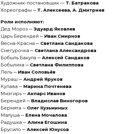
Художник-постановщик —
Т. Батракова
Хореографы ─
Т. Алексеева
, А. Дмитриев
Роли исполняют:
Дед Мороз ─
Эдуард Яковлев
Царь Берендей ─
Иван Смирнов
Весна-Красна ─
Светлана Сандакова
Снегурочка ─
Светлана Александрова
Бобыль Бакула ─
Алексей Сандаков
Бобылиха ─
Светлана Филиппова
Лель ─
Иван Соловьёв
Мураш ─
Андрей Яруков
Купава ─
Марина Почтенева
Мизгирь ─
Акпарс Иванов
Берендей ─
Владислав Виногоров
Бермята ─
Олег Кузьминых
Малуша ─
Елена Мочалова
Радушка ─
Алина Егошина
Брусило ─
Алексей Юнусов