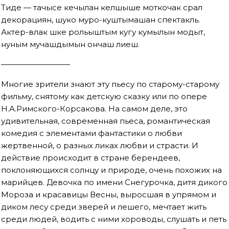
Тиде — тачысе кечылан келшыше моткочак сӧрал
декорациян, шуко муро-куштымашан спектакль.
Актер-влак шке рольыштым кугу кумылын модыт,
нуным мучашдымын ончаш лиеш.
—————————
Многие зрители знают эту пьесу по старому-старому
фильму, снятому как детскую сказку или по опере
Н.А.Римского-Корсакова. На самом деле, это
удивительная, современная пьеса, романтическая
комедия с элементами фантастики о любви
жертвенной, о разных ликах любви и страсти. И
действие происходит в стране берендеев,
поклоняющихся солнцу и природе, очень похожих на
марийцев. Девочка по имени Снегурочка, дитя дикого
Мороза и красавицы Весны, выросшая в упрямом и
диком лесу среди зверей и лешего, мечтает жить
среди людей, водить с ними хороводы, слушать и петь