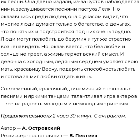
их песни. Она давно издали, из-за кустов наблюдает за
ними, заслушивается песнями пастуха Леля. Но
оказавшись среди людей, она с ужасом видит, что
многие люди думают только о богатстве, о деньгах,
что понять их и подстроиться под них очень трудно.
Люди могут полюбить до безумия и тут же страстно
возненавидеть. Но, оказывается, что без любви и
солнце не греет, а жизнь теряет всякий смысл. И
девочка с холодным, ледяным сердцем умоляет свою
мать, красавицу Весну, подарить способность любить
и готова за миг любви отдать жизнь.
Современный, красочный, динамичный спектакль с
песнями и яркими танцами, талантливая игра актеров
– все на радость молодым и немолодым зрителям.
Продолжительность:
2 часа 30 минут. С антрактом.
Автор ─
А. Островский
Режиссёр-постановщик —
В. Пектеев