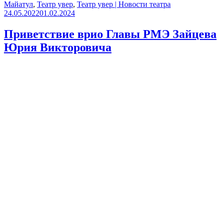
Майатул
,
Театр увер
,
Театр увер | Новости театра
24.05.2022
01.02.2024
Приветствие врио Главы РМЭ Зайцева
Юрия Викторовича