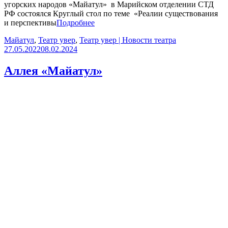
угорских народов «Майатул» в Марийском отделении СТД
РФ состоялся Круглый стол по теме «Реалии существования
и перспективы
Подробнее
Майатул
,
Театр увер
,
Театр увер | Новости театра
27.05.2022
08.02.2024
Аллея «Майатул»