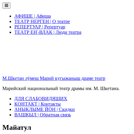
Skip
to
content
АФИШЕ | Афиша
ТЕАТР НЕРГЕН | О театре
РЕПЕРТУАР | Репертуар
ТЕАТР ЕҤ-ВЛАК | Люди театра
М.Шкетан лӱмеш Марий кугыжаныш драме театр
Марийский национальный театр драмы им. М. Шкетана.
ДЛЯ СЛАБОВИДЯЩИХ
КОНТАКТ | Контакты
АНЫКЛЫМЕ ЙӦН | Скидки
ВАШКЫЛ | Обратная связь
Майатул