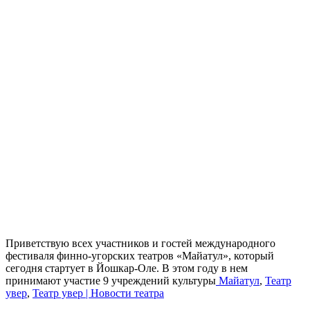
Приветствую всех участников и гостей международного
фестиваля финно-угорских театров «Майатул», который
сегодня стартует в Йошкар-Оле. В этом году в нем
принимают участие 9 учреждений культуры
Майатул
,
Театр
увер
,
Театр увер | Новости театра