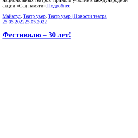
национальных театров приняли участие в международной
акции «Сад памяти».
Подробнее
Майатул
,
Театр увер
,
Театр увер | Новости театра
25.05.2022
25.05.2022
Фестивалю – 30 лет!