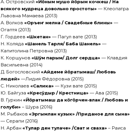
А. Островский
«Йӧным мушо йӧрым кочкеш / На
всякого мудреца довольно простоты»
— Клеопатра
Львовна Мамаева (2013)
А. Волков
«Оръеҥ мелна / Свадебные блины»
—
Огаптя (2013)
Г. Гордеев
«Шкетан»
— Пагул вате (2013)
Н. Коляда
«Шанель Тарля/ Баба Шанель»
—
Капитолина Петровна (2013)
К. Коршунов
«
Шӱм парым/ Долг сердца
»
— Клавдия
Васильевна (2014)
Д. Богословский
«
Айдеме йӧратымаш/ Любовь
людей
»
—Лидия Фёдоровна (2015)
С. Николаев
«Салика»
— Кузи вате (2015)
Ю. Байгуза
«Кресӱдыр / Крестница»
— Ава (2015)
В. Гуркин
«Йӧратымаш да кӧгӧрчен-влак / Любовь и
голуби»
– Шура (2016)
М. Рыбаков
«Эргымлан кузык» /Приданое для сына»
— Серапи (2016)
Н. Арбан
«Тулар ден тулаче» /Сват и сваха»
– Раиса