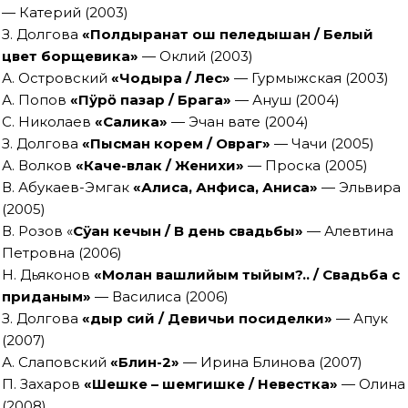
— Катерий (2003)
З. Долгова
«Полдыранат ош пеледышан / Белый
цвет борщевика»
— Оклий (2003)
А. Островский
«Чодыра / Лес»
— Гурмыжская (2003)
А. Попов
«Пӱрӧ пазар / Брага»
— Ануш (2004)
С. Николаев
«Салика»
— Эчан вате (2004)
З. Долгова
«Пысман корем / Овраг»
— Чачи (2005)
А. Волков
«Каче-влак / Женихи»
— Проска (2005)
В. Абукаев-Эмгак
«Алиса, Анфиса, Аниса»
— Эльвира
(2005)
В. Розов «
Сÿан кечын / В день свадьбы»
— Алевтина
Петровна (2006)
Н. Дьяконов
«Молан вашлийым тыйым?.. / Свадьба с
приданым»
— Василиса (2006)
З. Долгова
«Ӱдыр сий / Девичьи посиделки»
— Апук
(2007)
А. Слаповский
«Блин-2»
— Ирина Блинова (2007)
П. Захаров
«Шешке – шемгишке / Невестка»
— Олина
(2008)