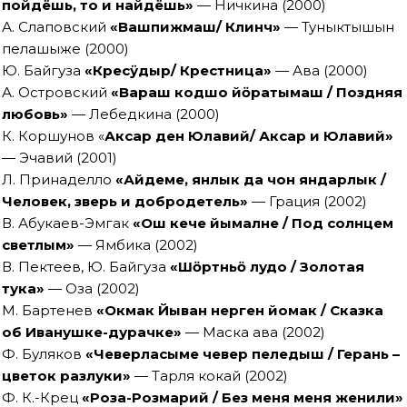
пойдёшь, то и найдёшь»
— Ничкина (2000)
А. Слаповский
«Вашпижмаш/ Клинч»
— Туныктышын
пелашыже (2000)
Ю. Байгуза
«Кресӱдыр/ Крестница»
— Ава (2000)
А. Островский
«Вараш кодшо йӧратымаш / Поздняя
любовь»
— Лебедкина (2000)
К. Коршунов «
Аксар ден Юлавий/ Аксар и Юлавий»
— Эчавий (2001)
Л. Принаделло
«Айдеме, янлык да чон яндарлык /
Человек, зверь и добродетель»
— Грация (2002)
В. Абукаев-Эмгак
«Ош кече йымалне / Под солнцем
светлым»
— Ямбика (2002)
В. Пектеев, Ю. Байгуза
«Шӧртньӧ лудо / Золотая
тука»
— Оза (2002)
М. Бартенев
«Окмак Йыван нерген йомак / Сказка
об Иванушке-дурачке»
— Маска ава (2002)
Ф. Буляков
«Чеверласыме чевер пеледыш / Герань –
цветок разлуки»
— Тарля кокай (2002)
Ф. К.-Крец
«Роза-Розмарий / Без меня меня женили»