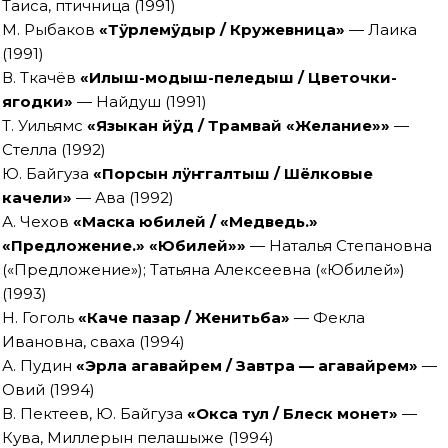
Таиса, птичница (1991)
М. Рыбаков
«Тÿрлемÿдыр / Кружевница»
— Лаика
(1991)
В. Ткачёв
«Илыш-модыш-пеледыш / Цветочки-
ягодки»
— Найдуш (1991)
Т. Уильямс
«Языкан йӱд / Трамвай «Желание»»
—
Стелла (1992)
Ю. Байгуза
«Порсын лӱҥгалтыш / Шёлковые
качели»
— Ава (1992)
А. Чехов
«Маска юбилей / «Медведь.»
«Предложение.» «Юбилей»»
— Наталья Степановна
(«Предложение»); Татьяна Алексеевна («Юбилей»)
(1993)
Н. Гоголь
«Каче пазар / Женитьба»
— Фекла
Ивановна, сваха (1994)
А. Пудин
«Эрла агавайрем / Завтра — агавайрем»
—
Овий (1994)
В. Пектеев, Ю. Байгуза
«Окса тул / Блеск монет»
—
Кува, Миллерын пелашыже (1994)