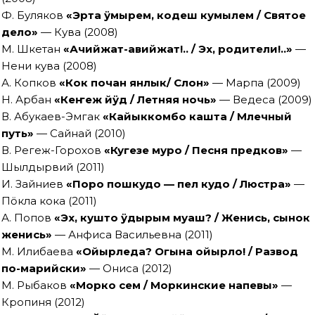
Ф. Буляков
«Эрта ӱмырем, кодеш кумылем / Святое
дело»
— Кува (2008)
М. Шкетан
«
Ачийжат-авийжат!.. / Эх, родители!..
»
—
Нени кува (2008)
А. Копков
«Кок почан янлык/ Слон»
— Марпа (2009)
Н. Арбан
«Кеҥеж йӱд / Летняя ночь»
— Ведеса (2009)
В. Абукаев-Эмгак
«Кайыккомбо кашта / Млечный
путь»
— Сайнай (2010)
В. Регеж-Горохов
«Кугезе муро / Песня предков»
—
Шылдырвий (2011)
И. Зайниев
«Поро пошкудо — пел кудо / Люстра»
—
Пӧкла кока (2011)
А. Попов
«Эх, кушто ӱдырым муаш? / Женись, сынок
женись»
— Анфиса Васильевна (2011)
М. Илибаева
«Ойырледа? Огына ойырло! / Развод
по-марийски»
— Ониса (2012)
М. Рыбаков
«Морко сем / Моркинские напевы»
—
Кропиня (2012)