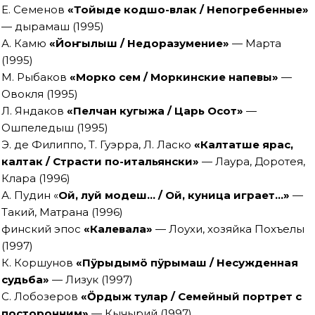
Е. Семенов
«Тойыде кодшо-влак / Непогребенные»
— Ӱдырамаш (1995)
А. Камю
«Йоҥылыш / Недоразумение»
— Марта
(1995)
М. Рыбаков
«Морко сем / Моркинские напевы»
—
Овокля (1995)
Л. Яндаков
«Пелчан кугыжа / Царь Осот»
—
Ошпеледыш (1995)
Э. де Филиппо, Т. Гуэрра, Л. Ласко
«Калтатше ярас,
калтак / Страсти по-итальянски»
— Лаура, Доротея,
Клара (1996)
А. Пудин «
Ой, луй модеш… / Ой, куница играет…»
—
Такий, Матрана (1996)
финский эпос
«Калевала»
— Лоухи, хозяйка Похъелы
(1997)
К. Коршунов
«Пÿрыдымö пÿрымаш / Несужденная
судьба»
— Лизук (1997)
С. Лобозеров
«Ӧрдыж тулар / Семейный портрет с
посторонним»
— Кычырий (1997)