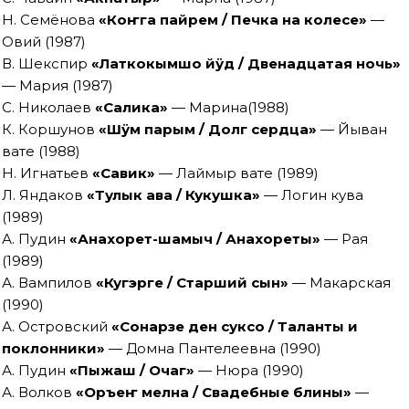
Н. Семёнова
«Коҥга пайрем / Печка на колесе»
—
Овий (1987)
В. Шекспир
«Латкокымшо йӱд / Двенадцатая ночь»
— Мария (1987)
С. Николаев
«Салика»
— Марина(1988)
К. Коршунов
«Шӱм парым / Долг сердца»
— Йыван
вате (1988)
Н. Игнатьев
«Савик»
— Лаймыр вате (1989)
Л. Яндаков
«Тулык ава / Кукушка»
— Логин кува
(1989)
А. Пудин
«Анахорет-шамыч / Анахореты»
— Рая
(1989)
А. Вампилов
«Кугэрге / Старший сын»
— Макарская
(1990)
А. Островский
«Сонарзе ден суксо / Таланты и
поклонники»
— Домна Пантелеевна (1990)
А. Пудин
«Пыжаш / Очаг»
— Нюра (1990)
А. Волков
«Оръеҥ мелна / Свадебные блины»
—