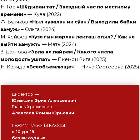
Н. Гор
«
Шӱдыран тат / Звездный час по местному
времени
» —
Кува (2022)
Ф. Буляков
«Ныл кувалан ик сӱан / Выходили бабки
замуж»
– Ольга (2024)
М. Хейфец
«Кузе гын марлан лекташ огыл? / Как не
выйти замуж?»
— Мать (2024)
З. Долгова
«Эрла ял пайрем / Какого числа
молодость ушла?»
— Пкемон Рита (2025)
Н. Коляда
«Всеобъемлюще»
— Нина Сергеевна (2025)
Директор —
Юзыкайн Эрик Алексеевич
Главный режиссер —
Алексеев Роман Юрьевич
РЕЖИМ РАБОТЫ КАССЫ:
с 10 до 19
без выходных