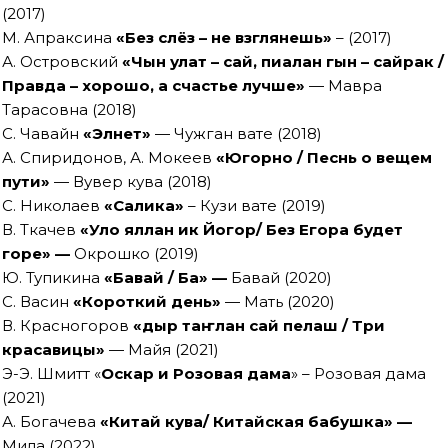
(2017)
М. Апраксина
«Без слёз – не взглянешь»
– (2017)
А. Островский
«Чын улат – сай, пиалан гын – сайрак /
Правда – хорошо, а счастье лучше»
— Мавра
Тарасовна (2018)
С. Чавайн
«Элнет»
— Чужган вате (2018)
А. Спиридонов, А. Мокеев
«Югорно / Песнь о вещем
пути»
— Вувер кува (2018)
С. Николаев
«Салика»
– Кузи вате (2019)
В. Ткачев
«
Уло яллан ик Йогор/ Без Егора будет
горе
» —
Окрошко (2019)
Ю. Тупикина
«
Бавай / Ба
» —
Бавай (2020)
С. Васин
«Короткий день»
— Мать (2020)
В. Красногоров
«
Ӱдыр таҥлан сай пелаш / Три
красавицы
»
— Майя (2021)
Э-Э. Шмитт «
Оскар и Розовая дама
» – Розовая дама
(2021)
А. Богачева
«
Китай кува/ Китайская бабушка
» —
Мила (2022)