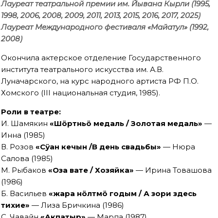
Лауреат театральной премии им. Йывана Кырли (1995,
1998, 2006, 2008, 2009, 2011, 2013, 2015, 2016, 2017, 2025)
Лауреат Международного фестиваля «Майатул» (1992,
2008)
Окончила актерское отделение Государственного
института театрального искусства им. А.В.
Луначарского, на курс народного артиста РФ П.О.
Хомского (III национальная студия, 1985).
Роли в театре:
И. Шамякин
«Шöртньö медаль / Золотая медаль»
—
Инна (1985)
В. Розов
«Сÿан кечын /В день свадьбы»
— Нюра
Салова (1985)
М. Рыбаков
«Оза вате / Хозяйка»
— Ирина Товашова
(1986)
Б. Васильев
«Ӱжара нöлтмö годым / А зори здесь
тихие»
— Лиза Бричкина (1986)
С. Чавайн
«Акпатыр»
— Марпа (1987)