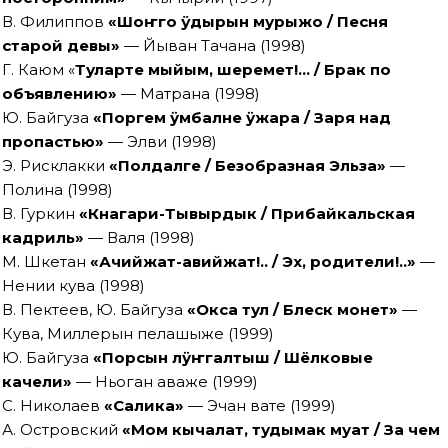
В. Филиппов
«Шоҥго ÿдырын мурыжо / Песня
старой девы»
— Йыван Тачана (1998)
Г. Каюм «
Туларте мыйым, шеремет!… / Брак по
объявлению»
— Матрана (1998)
Ю. Байгуза
«Поргем ӱмбалне ӱжара / Заря над
пропастью»
— Элви (1998)
Э. Рисклакки
«Полдалге / Безобразная Эльза»
—
Полина (1998)
В. Гуркин
«Кнагари-Тывырдык / Прибайкальская
кадриль»
— Валя (1998)
М. Шкетан
«Ачийжат-авийжат!.. / Эх, родители!..»
—
Нении кува (1998)
В. Пектеев, Ю. Байгуза
«Окса тул / Блеск монет»
—
Кува, Миллерын пелашыже (1999)
Ю. Байгуза
«Порсын лӱҥгалтыш / Шёлковые
качели»
— Ньоган аваже (1999)
С. Николаев
«Салика»
— Эчан вате (1999)
А. Островский
«Мом кычалат, тудымак муат / За чем