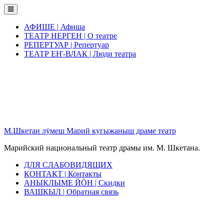
Skip
to
content
АФИШЕ | Афиша
ТЕАТР НЕРГЕН | О театре
РЕПЕРТУАР | Репертуар
ТЕАТР ЕҤ-ВЛАК | Люди театра
М.Шкетан лӱмеш Марий кугыжаныш драме театр
Марийский национальный театр драмы им. М. Шкетана.
ДЛЯ СЛАБОВИДЯЩИХ
КОНТАКТ | Контакты
АНЫКЛЫМЕ ЙӦН | Скидки
ВАШКЫЛ | Обратная связь