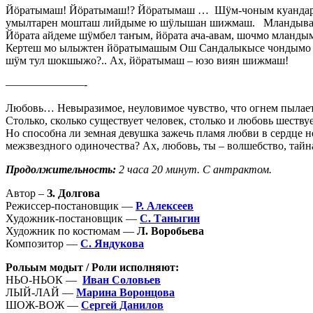
Йӧратымаш! Йӧратымаш!? Йӧратымаш … Шӱм-чоным куандарен 
умылтарен мошташ лийдыме ю шӱлышан шижмаш. Мландывалн
Йӧрата айдеме шӱмбел таҥым, йӧрата ача-авам, шочмо мланд
Кертеш мо ылыжтен йӧратымашым Ош Сандалыкысе чондымо 
шӱм тул шокшыжо?.. Ах, йӧратымаш – юзо виян шижмаш!
———————-
Любовь… Невыразимое, неуловимое чувство, что огнем пылает в
Столько, сколько существует человек, столько и любовь шеству
Но способна ли земная девушка зажечь пламя любви в сердце не
межзвездного одиночества? Ах, любовь, ты – волшебство, тайна
Продолжительность:
2 часа 20 минут. С антрактом.
Автор –
З. Долгова
Режиссер-постановщик —
Р. Алексеев
Художник-постановщик —
С. Таныгин
Художник по костюмам —
Л. Воробьева
Композитор —
С. Яндукова
Рольым модыт / Роли исполняют:
НЬО-НЬОК —
Иван Соловьев
ЛЫЙ-ЛАЙ —
Марина Воронцова
ШОЖ-ВОЖ —
Сергей Данилов