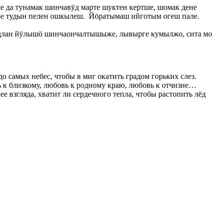
да тунамак шинчавӱд марте шуктен кертше, шомак дене
е тудын пелен ошкылеш. Йӧратымаш ийготым огеш пале.
лан йӱлышӧ шинчаончалтышыже, лывырге кумылжо, сита мо
о самых небес, чтобы в миг окатить градом горьких слез.
вь к близкому, любовь к родному краю, любовь к отчизне…
е взгляда, хватит ли сердечного тепла, чтобы растопить лёд