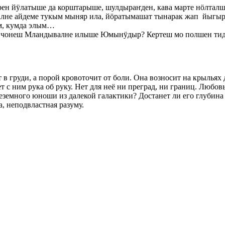
йӱлатыше да корштарыше, шулдыраҥден, кава марте нӧлталше 
е айдеме тукым мыняр ила, йӧратымашат тынарак жап йыгыр
ым, кумда элым…
чонеш Мландывалне илыше Юмынӱдыр? Кертеш мо полшен тид
 груди, а порой кровоточит от боли. Она возносит на крыльях д
ет с ним рука об руку. Нет для неё ни преград, ни границ. Любо
земного юноши из далекой галактики? Достанет ли его глубина е
, неподвластная разуму.