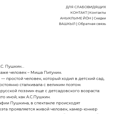
ДЛЯ СЛАБОВИДЯЩИХ
КОНТАКТ | Контакты
АНЫКЛЫМЕ ЙӦН | Скидки
ВАШКЫЛ | Обратная связь
А.С. Пушкин…
даже человек – Миша Питунин.
 — простой человек, который ходил в детский сад,
постоянно сталкивала с великим поэтом.
 русской поэзии» еще с детсадовского возраста:
то иной, как А.С.Пушкин.
афии Пушкина, в спектакле происходят
оэта проявляется живой человек, камер-юнкер