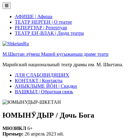
Skip
to
content
АФИШЕ | Афиша
ТЕАТР НЕРГЕН | О театре
РЕПЕРТУАР | Репертуар
ТЕАТР ЕҤ-ВЛАК | Люди театра
М.Шкетан лӱмеш Марий кугыжаныш драме театр
Марийский национальный театр драмы им. М. Шкетана.
ДЛЯ СЛАБОВИДЯЩИХ
КОНТАКТ | Контакты
АНЫКЛЫМЕ ЙӦН | Скидки
ВАШКЫЛ | Обратная связь
ЮМЫНӰДЫР / Дочь Бога
МЮЗИКЛ
6+
Премьер:
26 апрель 2023 ий.