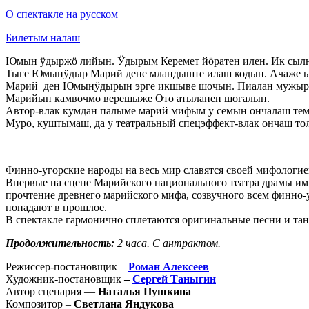
О спектакле на русском
Билетым налаш
Юмын ӱдыржö лийын. Ӱдырым Керемет йöратен илен. Ик сыл
Тыге Юмынӱдыр Марий дене мландыште илаш кодын. Ачаже ын
Марий ден Юмынӱдырын эрге икшыве шочын. Пиалан мужыр п
Марийын камвочмо верешыже Ото атыланен шогалын.
Автор-влак кумдан палыме марий мифым у семын ончалаш те
Муро, куштымаш, да у театральный спецэффект-влак ончаш то
———
Финно-угорские народы на весь мир славятся своей мифологи
Впервые на сцене Марийского национального театра драмы и
прочтение древнего марийского мифа, созвучного всем финно-
попадают в прошлое.
В спектакле гармонично сплетаются оригинальные песни и та
Продолжительность:
2 часа. С антрактом.
Режиссер-постановщик –
Роман Алексеев
Художник-постановщик
–
Сергей Таныгин
Автор сценария —
Наталья Пушкина
Композитор –
Светлана Яндукова