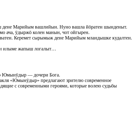
 дене Марийым вашлийын. Нуно вашла йöратен шынденыт.
 ача, ӱдыржö колен манын, чот ойгырен.
ватен. Керемет сырымыж дене Марийым мландышке кудалтен.
кын илыме жапыш логалыт…
а о Юмынÿдыр — дочери Бога.
ктакля «Юмынÿдыр» предлагают зрителю современное
ходящие с современными героями, которые волею судьбы