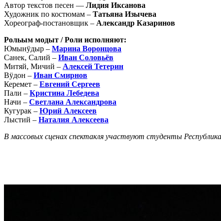
Автор текстов песен —
Лидия Иксанова
Художник по костюмам –
Татьяна Изычева
Хореограф-постановщик –
Александр Казаринов
Рольым модыт / Роли исполняют:
Юмынÿдыр –
Марина Воронцова
Cанек, Cалий –
Иван Соловьёв
Митяй, Мичий –
Алексей Тетерин
Вÿдон –
Иван Смирнов
Керемет –
Евгений Сергеев
Пали –
Кристина Лебедева
Начи –
Светлана Александрова
Кугурак –
Юрий Алексеев
Лыстий –
Наталия Алексеева
В массовых сценах спектакля участвуют студенты Республика