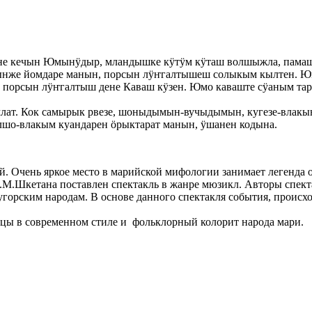
не кечын Юмынӱдыр, мландышке кӱтӱм кӱташ волшыжла, памаш
же йомдаре манын, порсын лӱҥгалтышеш солыкым кылтен. Юмо
орсын лӱҥгалтыш дене Каваш кӱзен. Юмо каваште сӱаным тар
млат. Кок самырык рвезе, шоныдымын-вучыдымын, кугезе-вла
лшо-влакым куандарен öрыктарат манын, ӱшанен кодына.
ей. Очень яркое место в марийской мифологии занимает легенд
м.М.Шкетана поставлен спектакль в жанре мюзикл. Авторы спе
угорским народам. В основе данного спектакля события, проис
нцы в современном стиле и фольклорный колорит народа мари.