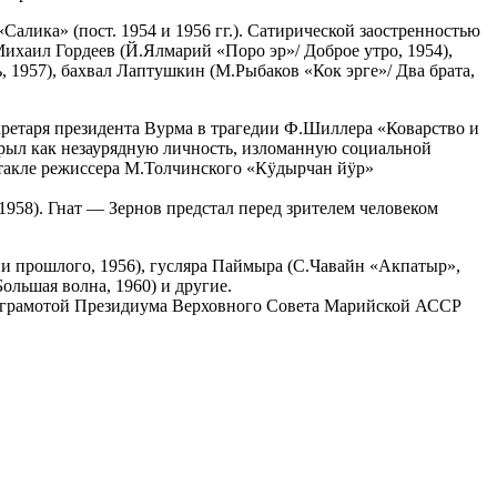
Салика» (пост. 1954 и 1956 гг.). Сатирической заостренностью
хаил Гордеев (Й.Ялмарий «Поро эр»/ Доброе утро, 1954),
 1957), бахвал Лаптушкин (М.Рыбаков «Кок эрге»/ Два брата,
екретаря президента Вурма в трагедии Ф.Шиллера «Коварство и
скрыл как незаурядную личность, изломанную социальной
ктакле режиссера М.Толчинского «Кӱдырчан йӱр»
1958). Гнат — Зернов предстал перед зрителем человеком
ни прошлого, 1956), гусляра Паймыра (С.Чавайн «Акпатыр»,
ольшая волна, 1960) и другие.
й грамотой Президиума Верховного Совета Марийской АССР