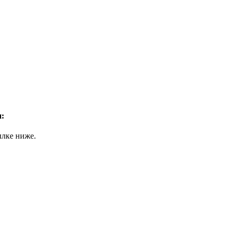
:
ылке ниже.