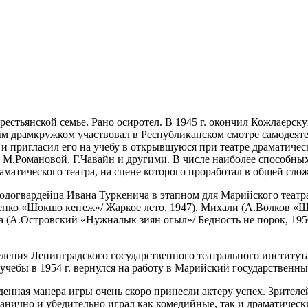
крестьянской семье. Рано осиротел. В 1945 г. окончил Кожлаер
ным драмкружком участвовал в Республиканском смотре самодея
 пригласил его на учебу в открывшуюся при театре драматическ
М.Романовой, Г.Чавайн и другими. В числе наиболее способных 
аматического театра, на сцене которого проработал в общей слож
одогвардейца Ивана Туркенича в этапном для Марийского театр
енко «Шокшо кеҥеж»/ Жаркое лето, 1947), Михали (А.Волков «Ш
а (А.Островский «Нужналык зиян огыл»/ Бедность не порок, 195
тделения Ленинградского государственного театрального институ
чебы в 1954 г. вернулся на работу в Марийский государственны
нная манера игры очень скоро принесли актеру успех. Зрителей
анично и убедительно играл как комедийные, так и драматическ