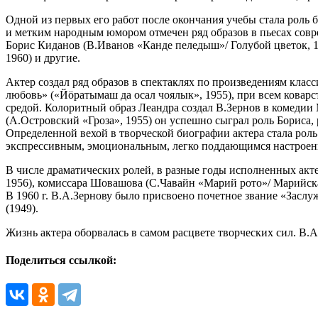
Одной из первых его работ после окончания учебы стала роль 
и метким народным юмором отмечен ряд образов в пьесах совр
Борис Киданов (В.Иванов «Канде пеледыш»/ Голубой цветок, 19
1960) и другие.
Актер создал ряд образов в спектаклях по произведениям клас
любовь» («Йӧратымаш да осал чоялык», 1955), при всем коварс
средой. Колоритный образ Леандра создал В.Зернов в комедии
(А.Островский «Гроза», 1955) он успешно сыграл роль Бориса, 
Определенной вехой в творческой биографии актера стала роль
экспрессивным, эмоциональным, легко поддающимся настрое
В числе драматических ролей, в разные годы исполненных акт
1956), комиссара Шовашова (С.Чавайн «Марий рото»/ Марийская
В 1960 г. В.А.Зернову было присвоено почетное звание «За
(1949).
Жизнь актера оборвалась в самом расцвете творческих сил. В.А
Поделиться ссылкой: