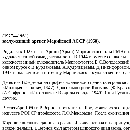
(1927—1961)
заслуженный артист Марийской АССР (1960).
Родился в 1927 г. в с. Арино (Арын) Моркинского р-на РМЭ в 
художественной самодеятельности. В 1944 г. вместе со школь
художественный руководитель Маргос-театра Б.С.Володарский и
одном курсе с В.Бурлаковым, А.Кудрявцевым, Д.Никифоровой, 
1947 г. был зачислен в труппу Марийского государственного др
Дебютом В.Зернова на профессиональной сцене стала роль мол
«Молодая гвардия», 1947). Далее были роли Климова (Ф.Кравч
(А.Софронов «Ик олаште»/ В одном городе, 1949), Яши Гуслин
другие.
В сентябре 1950 г. В.Зернов поступил на II курс актерского о
искусств РСФСР профессора Л.Ф.Макарьева. После окончания у
Хорошие внешние данные, красивый голос, живая и непринужде
всякой фальши. В.Зернов был актером широкого диапазона, орг