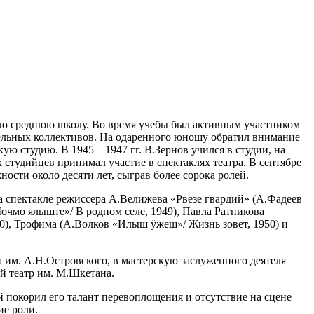
скую среднюю школу. Во время учебы был активным участником
тельных коллективов. На одаренного юношу обратил внимание
ую студию. В 1945—1947 гг. В.Зернов учился в студии, на
студийцев принимал участие в спектаклях театра. В сентябре
ности около десяти лет, сыграв более сорока ролей.
а спектакле режиссера А.Велижева «Рвезе гвардий» (А.Фадеев
очмо ялыште»/ В родном селе, 1949), Павла Ратникова
0), Трофима (А.Волков «Илыш ӱжеш»/ Жизнь зовет, 1950) и
та им. А.Н.Островского, в мастерскую заслуженного деятеля
й театр им. М.Шкетана.
 покорил его талант перевоплощения и отсутствие на сцене
ие роли.