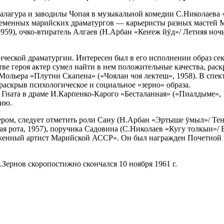
балагура и заводилы Чопая в музыкальной комедии С.Николаева «
еменных марийских драматургов — карьеристы разных мастей Ми
59), очко-втиратель Алгаев (Н.Арбан «Кеҥеж йӱд»/ Летняя ночь,
сической драматургии. Интересен был в его исполнении образ с
тве героя актер сумел найти в нем положительные качества, ра
 Мольера «Плутни Скапена» («Чоялан чоя лектеш», 1958). В спе
раскрыв психологическое и социальное «зерно» образа.
 Гната в драме И.Карпенко-Карого «Бесталанная» («Пиалдыме», 
нию.
ером, следует отметить роли Сану (Н.Арбан «Эртыше ӱмыл»/ Те
 рота, 1957), поручика Садовина (С.Николаев «Кугу толкын»/ Б
служенный артист Марийской АССР». Он был награжден Почетно
.Зернов скоропостижно скончался 10 ноября 1961 г.