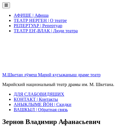
Skip
to
content
АФИШЕ | Афиша
ТЕАТР НЕРГЕН | О театре
РЕПЕРТУАР | Репертуар
ТЕАТР ЕҤ-ВЛАК | Люди театра
М.Шкетан лӱмеш Марий кугыжаныш драме театр
Марийский национальный театр драмы им. М. Шкетана.
ДЛЯ СЛАБОВИДЯЩИХ
КОНТАКТ | Контакты
АНЫКЛЫМЕ ЙӦН | Скидки
ВАШКЫЛ | Обратная связь
Зернов Владимир Афанасьевич