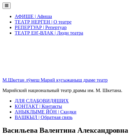
Skip
to
content
АФИШЕ | Афиша
ТЕАТР НЕРГЕН | О театре
РЕПЕРТУАР | Репертуар
ТЕАТР ЕҤ-ВЛАК | Люди театра
М.Шкетан лӱмеш Марий кугыжаныш драме театр
Марийский национальный театр драмы им. М. Шкетана.
ДЛЯ СЛАБОВИДЯЩИХ
КОНТАКТ | Контакты
АНЫКЛЫМЕ ЙӦН | Скидки
ВАШКЫЛ | Обратная связь
Васильева Валентина Александровна