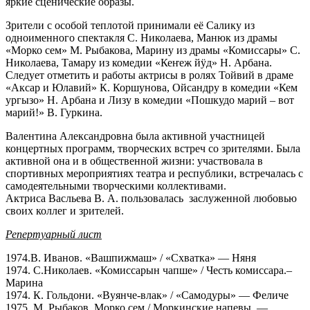
яркие сценические образы.
Зрители с особой теплотой принимали её Салику из
одноименного спектакля С. Николаева, Манюк из драмы
«Морко сем» М. Рыбакова, Марину из драмы «Комиссары» С.
Николаева, Тамару из комедии «
Ке
ҥ
еж й
ӱ
д
» Н. Арбана.
Следует отметить и работы актрисы в ролях Тойвий в драме
«Аксар и Юлавий» К. Коршунова, Ойсандру в комедии «Кем
ургызо» Н. Арбана и Лизу в комедии «Пошкудо марий – вот
марий!» В. Гуркина.
Валентина Александровна была активной участницей
концертных программ, творческих встреч со зрителями. Была
активной она и в общественной жизни: участвовала в
спортивных мероприятиях театра и республики, встречалась с
самодеятельными творческими коллективами.
Актриса Васльева В. А. пользовалась заслуженной любовью
своих коллег и зрителей.
Репертуарный лист
1974.В. Иванов. «Вашпижмаш» / «Схватка» — Няня
1974. С.Николаев. «Комиссарын чапше» / Честь комиссара.–
Марина
1974. К. Гольдони. «Вуянче-влак» / «Самодуры» — Феличе
1975. М. Рыбаков. Морко сем / Моркинские напевы. —