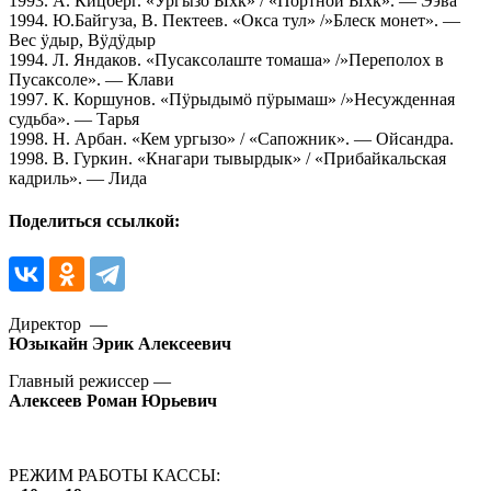
1993. А. Кицберг. «Ургызо Ыхк» / «Портной Ыхк». — Ээва
1994. Ю.Байгуза, В. Пектеев. «Окса тул» /»Блеск монет». —
Вес ӱдыр, Вӱдӱдыр
1994. Л. Яндаков. «Пусаксолаште томаша» /»Переполох в
Пусаксоле». — Клави
1997. К. Коршунов. «Пӱрыдымӧ пӱрымаш» /»Несужденная
судьба». — Тарья
1998. Н. Арбан. «Кем ургызо» / «Сапожник». — Ойсандра.
1998. В. Гуркин. «Кнагари тывырдык» / «Прибайкальская
кадриль». — Лида
Поделиться ссылкой:
Директор —
Юзыкайн Эрик Алексеевич
Главный режиссер —
Алексеев Роман Юрьевич
РЕЖИМ РАБОТЫ КАССЫ: