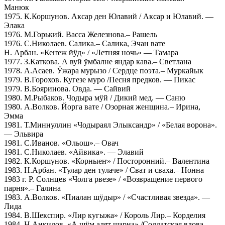
Манюк
1975. К.Коршунов. Аксар ден Юлавий / Аксар и Юлавий. —
Элака
1976. М.Горький. Васса Железнова.– Рашель
1976. С.Николаев. Салика.– Салика, Эчан вате
Н. Арбан. «Кеҥеж йӱд» / «Летняя ночь» — Тамара
1977. З.Каткова. А вуй ӱмбалне яндар кава.– Светлана
1978. А.Асаев. Ӱжара мурызо / Сердце поэта.– Муркайык
1979. В.Горохов. Кугезе муро /Песня предков. — Пикас
1979. В.Бояринова. Овда. — Сайвий
1980. М.Рыбаков. Чодыра мӱй / Дикий мед. — Саню
1980. А.Волков. Йорга вате / Озорная женщина.– Ирина,
Эмма
1981. Т.Миннуллин «Чодыраял Элыксандр» / «Белая ворона».
— Эльвира
1981. С.Иванов. «Ольош».– Овач
1981. С.Николаев. «Айвика». — Элавий
1982. К.Коршунов. «Корныеҥ» / Посторонний.– Валентина
1983. Н.Арбан. «Тулар ден тулаче» / Сват и сваха.– Нонна
1983 г. Р. Солнцев «Чолга рвезе» / «Возвращение первого
парня».– Галина
1983. А.Волков. «Пиалан шӱдыр» / «Счастливая звезда». —
Лида
1984. В.Шекспир. «Лир кугыжа» / Король Лир.– Корделия
1984. Н.Анкилов. «А шӱм алят шарна» /Солдатская вдова. —