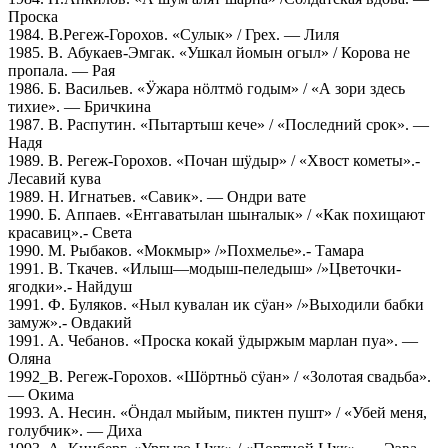
Проска
1984. В.Регеж-Горохов. «Сулык» / Грех. — Лиля
1985. В. Абукаев-Эмгак. «Ушкал йомын огыл» / Корова не
пропала. — Рая
1986. Б. Васильев. «Ӱжара нӧлтмӧ годым» / «А зори здесь
тихие». — Бричкина
1987. В. Распутин. «Пытартыш кече» / «Последний срок». —
Надя
1989. В. Регеж-Горохов. «Почан шӱдыр» / «Хвост кометы».-
Лесавий кува
1989. Н. Игнатьев. «Савик». — Ондри вате
1990. Б. Аппаев. «Еҥгаватылан шыҥалык» / «Как похищают
красавиц».- Света
1990. М. Рыбаков. «Мокмыр» /»Похмелье».- Тамара
1991. В. Ткачев. «Илыш—модыш-пеледыш» /»Цветочки-
ягодки».- Найдуш
1991. Ф. Буляков. «Ныл кувалан ик сӱан» /»Выходили бабки
замуж».- Овдакий
1991. А. Чебанов. «Проска кокай ӱдыржым марлан пуа». —
Оляна
1992_В. Регеж-Горохов. «Шӧртньӧ сӱан» / «Золотая свадьба».
— Окима
1993. А. Несин. «Ӧндал мыйым, пиктен пушт» / «Убей меня,
голубчик». — Диха