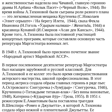
и женственностью наделила она Чачавий, главную героиню
драмы Н.Арбана «Янлык Пасет» («Черный Волк», 1944). Во
время войны А.Тихоновой были сыграны роли разного плана
— это легкомысленная мещанка Крутенева (С.Николаев
«Элнет серыште» / На берегу Илети, 1944), сваха Фекла
Ивановна (Н.Гоголь «Ӱдырым налмаш» / Женитьба, 1944) и
красавица Кунавий (И.Смирнов «Асан ден Кансыл», 1944).
Кроме того, А.Тихонова была постоянной участницей
концертных программ, которые составляли основную часть
репертуара Маргостеатра военных лет.
В 1948 г. А.Тихоновой было присвоено почетное звание
«Народный артист Марийской АССР».
В первое послевоенное десятилетие репертуар Маргостеатра
был насыщен зарубежной и русской классикой. Для
А.Тихоновой и ее коллег это было время совершенствования
актерского мастерства, школой профессионализма. В этот
период актриса создала образы главных героинь в ряде пьес
А.Островского: Снегурочка («Лумӱдыр» / Снегурочка, 1946),
Кручинина («Титакдыме титакан-влак» / Без вины виноватые,
1948), Катерина («Кӱдырчан йӱр» / Гроза, 1955). В 1951 г.
режиссером Е.Амантовым была поставлена трагедия
В.Шекспира «Ромео и Джульетта», в которой А.Тихонова
создала образ нежной и пленительной Джульетты. Ее