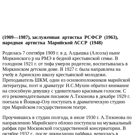
(1909—1987), заслуженная артистка РСФСР (1963),
народная артистка Марийской АССР (1948)
Родилась 7 сентября 1909 г. в д. Алдышка (Алсола) ныне
Моркинского р на РМЭ в бедной крестьянской семье. В
голодном 1921 г. от тифа умерли родители, воспитывалась в
Моркинском детском доме. В 1927 г. была направлена на
учебу в Аринскую школу крестьянской молодежи.
Преподаватель ШКМ, один из основоположников марийской
литературы, поэт и драматург Н.С.Мухин обратил внимание
на способную девушку с удивительно красивым голосом. С
его рекомендательным письмом А.Тихонова в декабре 1929 г.
поехала в Йошкар-Олу поступать в драматическую студию
при Марийском государственном театре.
Проучившись в студии полгода, в июле 1930 г. А.Тихонова по
направлению Марийского облоно поступила на музыкальный
рабфак при Московской государственной консерватории. В
октябре 1932 г., после ликвидации рабфака, вернулась в