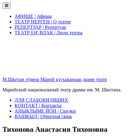
Skip
to
content
АФИШЕ | Афиша
ТЕАТР НЕРГЕН | О театре
РЕПЕРТУАР | Репертуар
ТЕАТР ЕҤ-ВЛАК | Люди театра
М.Шкетан лӱмеш Марий кугыжаныш драме театр
Марийский национальный театр драмы им. М. Шкетана.
ДЛЯ СЛАБОВИДЯЩИХ
КОНТАКТ | Контакты
АНЫКЛЫМЕ ЙӦН | Скидки
ВАШКЫЛ | Обратная связь
Тихонова Анастасия Тихоновна