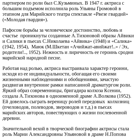
партнером по роли был С.Кузьминых. В 1947 г. актриса с
большим подъемом исполнила роль Ульяны Громовой в
этапном для Марийского театра спектакле «Рвезе гвардий»
(«Молодая гвардия»).
Пафосом борьбы за человеческое достоинство, любовь и
счастье проникнуты созданные А.Тихоновой образы Айвики
и Салики в пьесах С.Николаева «Айвика» (1948) и «Салика»
(1942, 1954), Маюк (М.Шкетан «Ачийжат-авийжат!..» / Эх,
родители!.., 1952). Нежность и лиричность ее героинь сродни
марийской народной песне.
Работая над ролью, актриса выстраивала характер героини,
исходя из ее индивидуальности, обогащая его своими
жизненными наблюдениями и обобщениями, зачастую
раздвигая внутренние рамки написанной драматургом роли.
Яркий образ современницы, бригадира колхоза Ксении,
создала А.Тихонова в одноименной драме А.Волкова (1952).
Ей довелось сыграть вереницу ролей передовых колхозниц
(пчеловодов, полеводов, звероводов и т.д.) в пьесах
марийских авторов, повествующих о жизни послевоенной
деревни.
Значительной вехой в творческой биографии актрисы стала
роль Марии Александровны Ульяновой в драме Н.Попова