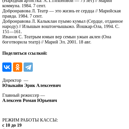
(Народная артистка: А.Т.Тихоновой — 75 лет) // Марий
коммуна. 1984. 7 сент.
Добронравова Л. Театр — это жизнь ее сердца // Марийская
правда. 1984. 7 сент.
Добронравова Л. Калыклан пуымо кумыл (Сердце, отданное
народу) // Илышын воштончышыжо. Йошкар-Ола, 1994. С.
151—161.
Иванов С. Театрым юмын вер семын ужын аклен (Она
боготворила театр) // Марий Эл. 2001. 18 авг.
Поделиться ссылкой:
Директор —
Юзыкайн Эрик Алексеевич
Главный режиссер —
Алексеев Роман Юрьевич
РЕЖИМ РАБОТЫ КАССЫ:
с 10 до 19