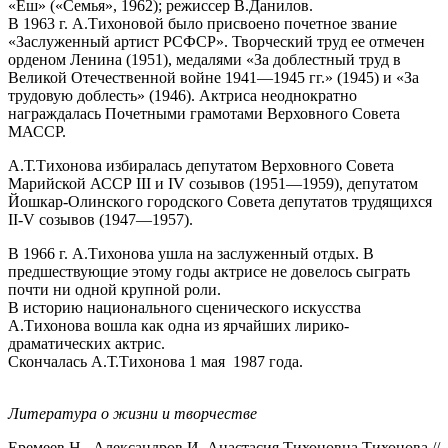
«Еш» («Семья», 1962); режиссер В.Данилов.
В 1963 г. А.Тихоновой было присвоено почетное звание
«Заслуженный артист РСФСР». Творческий труд ее отмечен
орденом Ленина (1951), медалями «За доблестный труд в
Великой Отечественной войне 1941—1945 гг.» (1945) и «За
трудовую доблесть» (1946). Актриса неоднократно
награждалась Почетными грамотами Верховного Совета
МАССР.
А.Т.Тихонова избиралась депутатом Верховного Совета
Марийской АССР III и IV созывов (1951—1959), депутатом
Йошкар-Олинского городского Совета депутатов трудящихся
II-V созывов (1947—1957).
В 1966 г. А.Тихонова ушла на заслуженный отдых. В
предшествующие этому годы актрисе не довелось сыграть
почти ни одной крупной роли.
В историю национального сценического искусства
А.Тихонова вошла как одна из ярчайших лирико-
драматических актрис.
Скончалась А.Т.Тихонова 1 мая 1987 года.
Литература о жизни и творчестве
Еремеев Н., Александров И. Анастасия Тихоновна Тихонова //