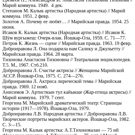
Марий коммуна. 1949. 4 дек.
Степанов М. Калык артистка (Народная артистка) // Марий
коммуна. 1951. 2 февр.
Золотов А. Почему ее любят… // Марийская правда. 1954. 25
июня.
Исаков К. Калык артистка (Народная артистка) // Исаков К.
Шӱм вургыжеш: Очерк-влак. Йошкар-Ола, 1959. С. 71—77.
Петров К. Жизнь — сцене // Марийская правда. 1963. 19 февр.
Добронравова Л. Она подарила нам Салику и Джульетту //
Марийская правда. 1964. 28 марта.
Тихонова Анастасия Тихоновна // Театральная энциклопедия.
Т.5. М., 1967. Стб.210.
Добронравова Л. Счастье актрисы // Женщины Марийской
АССР. Йошкар-Ола, 1975. С. 274—276.
Добронравова Л. Актриса лирической темы // Марийская
правда. 1969. 12 нояб.
Анисимов Э. Артисткын тул кайыкше (Жар-птица актрисы) //
Марий коммуна. 1979. 7 сент.
Георгина М. Марийский драматический театр: Страницы
истории (1917—1978). Йошкар-Ола, 1979.
Добронравова Л.В. Народная артистка // Добронравова Л.В.
Творческие портреты марийских актеров. Йошкар-Ола, 1982.
С. 3—15.
Георгина М. Калык артистка: А.Т.Тихоновалан — 75 ий