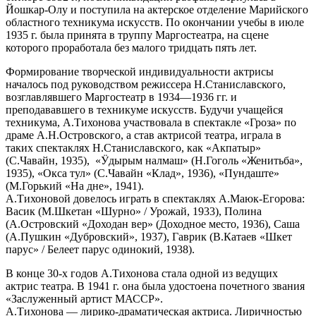
Йошкар-Олу и поступила на актерское отделение Марийского
областного техникума искусств. По окончании учебы в июле
1935 г. была принята в труппу Маргостеатра, на сцене
которого проработала без малого тридцать пять лет.
Формирование творческой индивидуальности актрисы
началось под руководством режиссера Н.Станиславского,
возглавлявшего Маргостеатр в 1934—1936 гг. и
преподававшего в техникуме искусств. Будучи учащейся
техникума, А.Тихонова участвовала в спектакле «Гроза» по
драме А.Н.Островского, а став актрисой театра, играла в
таких спектаклях Н.Станиславского, как «Акпатыр»
(С.Чавайн, 1935), «Ӱдырым налмаш» (Н.Гоголь «Женитьба»,
1935), «Окса тул» (С.Чавайн «Клад», 1936), «Пундаште»
(М.Горький «На дне», 1941).
А.Тихоновой довелось играть в спектаклях А.Маюк-Егорова:
Васик (М.Шкетан «Шурно» / Урожай, 1933), Полина
(А.Островский «Доходан вер» (Доходное место, 1936), Саша
(А.Пушкин «Дубровский», 1937), Гаврик (В.Катаев «Шкет
парус» / Белеет парус одинокий, 1938).
В конце 30-х годов А.Тихонова стала одной из ведущих
актрис театра. В 1941 г. она была удостоена почетного звания
«Заслуженный артист МАССР».
А.Тихонова — лирико-драматическая актриса. Лиричностью