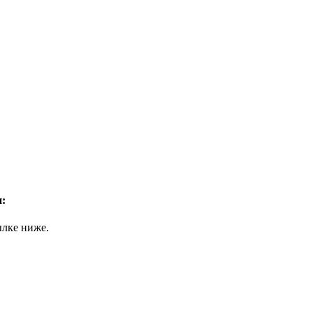
:
ылке ниже.