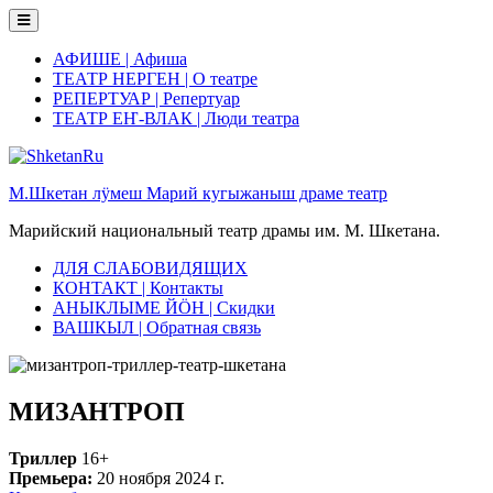
Skip
to
content
АФИШЕ | Афиша
ТЕАТР НЕРГЕН | О театре
РЕПЕРТУАР | Репертуар
ТЕАТР ЕҤ-ВЛАК | Люди театра
М.Шкетан лӱмеш Марий кугыжаныш драме театр
Марийский национальный театр драмы им. М. Шкетана.
ДЛЯ СЛАБОВИДЯЩИХ
КОНТАКТ | Контакты
АНЫКЛЫМЕ ЙӦН | Скидки
ВАШКЫЛ | Обратная связь
МИЗАНТРОП
Триллер
16+
Премьера:
20 ноября 2024 г.