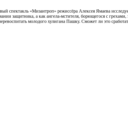
вый спектакль «Мизантроп» режиссёра Алексея Ямаева исследуе
мании защитника, а как ангела-мстителя, борющегося с грехами,
перевоспитать молодого хулигана Пашку. Сможет ли это сработа