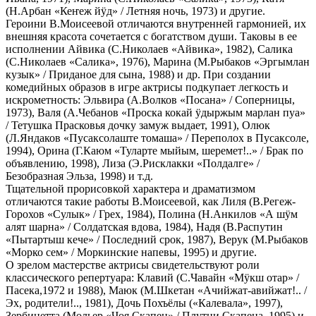
(Н.Арбан «Кеҥеж йӱд» / Летняя ночь, 1973) и другие.
Героини В.Моисеевой отличаются внутренней гармонией, их
внешняя красота сочетается с богатством души. Таковы в ее
исполнении Айвика (С.Николаев «Айвика», 1982), Салика
(С.Николаев «Салика», 1976), Марина (М.Рыбаков «Эргымлан
кузык» / Приданое для сына, 1988) и др. При создании
комедийных образов в игре актрисы подкупает легкость и
искрометность: Эльвира (А.Волков «Посана» / Соперницы,
1973), Валя (А.Чебанов «Проска кокай ӱдыржым марлан пуа»
/ Тетушка Прасковья дочку замуж выдает, 1991), Олюк
(Л.Яндаков «Пусаксолаште томаша» / Переполох в Пусаксоле,
1994), Орина (Г.Каюм «Туларте мыйым, шеремет!..» / Брак по
объявлению, 1998), Лиза (Э.Рисклакки «Полдалге» /
Безобразная Эльза, 1998) и т.д.
Тщательной прорисовкой характера и драматизмом
отличаются такие работы В.Моисеевой, как Лиля (В.Регеж-
Горохов «Сулык» / Грех, 1984), Полина (Н.Анкилов «А шӱм
алят шарна» / Солдатская вдова, 1984), Надя (В.Распутин
«Пытартыш кече» / Последний срок, 1987), Верук (М.Рыбаков
«Морко сем» / Моркинские напевы, 1995) и другие.
О зрелом мастерстве актрисы свидетельствуют роли
классического репертуара: Клавий (С.Чавайн «Мӱкш отар» /
Пасека,1972 и 1988), Маюк (М.Шкетан «Ачийжат-авийжат!.. /
Эх, родители!.., 1981), Дочь Похъёлы («Калевала», 1997),
Зербинетта (Мольер «Чоя Скапен» / Плутни Скапена, 1995) и