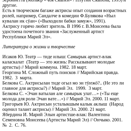
другие.
Есть в творческом багаже актрисы опыт создания возрастных
ролей, например, Сандалче в комедии Ф.Булякова «Ныл
кувалан ик сӱан» («Выходили бабки замуж», 1991).
Актрису горячо любит зритель. В 1996 г. В.Моисеева была
удостоена почетного звания «Заслуженный артист
Республики Марий Эл».
Литература о жизни и творчестве
Исаков Ю. Театр — тиде илыш: Самырык артист-влак
каласкалат (Театр — это жизнь: Рассказывают молодые
артисты) // Марий коммуна. 1982. 18 март.
Георгина М. Сложный путь поисков // Марийская правда.
1982. 3 марта.
Белкова С. Актрисылан тиде огыл мо эн тӱ
ҥ
жӧ?.. (Не это ли
главное для актрисы?) // Марий Эл. 1999. 3 март.
Белкова С. «Эчан ватылан але самырык улат…» («Ты еще
молода для роли Эчан вате…») // Марий Эл. 2000. 11 март.
Григорьев Ю. Актрисын усталыкшым калык аклыш (Народ
оценил талант актрисы) // Марий Эл. 2000. 21 март.
Ябердина И. Марий Элын артистше-влак: Валентина
Семеновна Моисеева (Артисты Марий Эл) // Ончыко. 2001.
№ 2. С. 76.