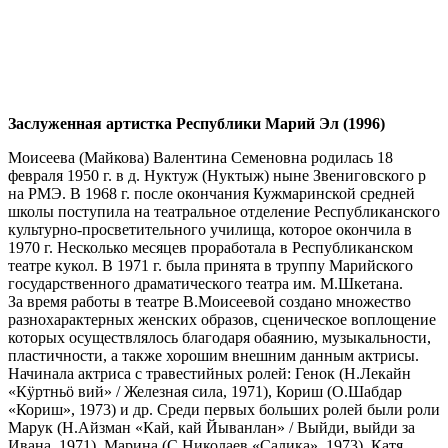
Заслуженная артистка Республики Марий Эл (1996)
Моисеева (Майкова) Валентина Семеновна родилась 18
февраля 1950 г. в д. Нуктуж (Нуктыж) ныне Звениговского р
на РМЭ. В 1968 г. после окончания Кужмаринской средней
школы поступила на театральное отделение Республиканского
культурно-просветительного училища, которое окончила в
1970 г. Несколько месяцев проработала в Республиканском
театре кукол. В 1971 г. была принята в труппу Марийского
государственного драматического театра им. М.Шкетана.
За время работы в театре В.Моисеевой создано множество
разнохарактерных женских образов, сценическое воплощение
которых осуществлялось благодаря обаянию, музыкальности,
пластичности, а также хорошим внешним данным актрисы.
Начинала актриса с травестийных ролей: Генок (Н.Лекайн
«К
ӱ
ртньӧ вий» / Железная сила, 1971), Кориш (О.Шабдар
«Кориш», 1973) и др. Среди первых больших ролей были роли
Марук (Н.Айзман «Кай, кай Йыванлан» / Выйди, выйди за
Ивана, 1971), Марина (С.Николаев «Салика», 1973), Катя