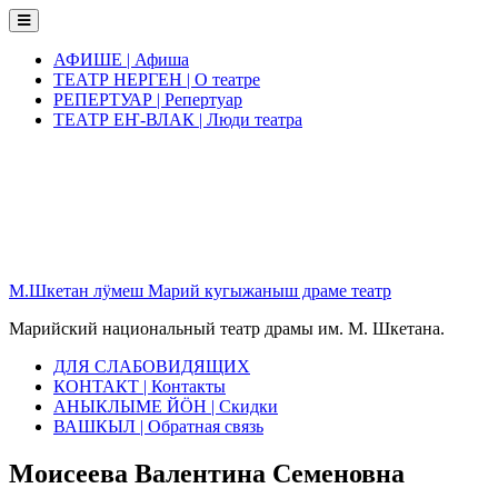
Skip
to
content
АФИШЕ | Афиша
ТЕАТР НЕРГЕН | О театре
РЕПЕРТУАР | Репертуар
ТЕАТР ЕҤ-ВЛАК | Люди театра
М.Шкетан лӱмеш Марий кугыжаныш драме театр
Марийский национальный театр драмы им. М. Шкетана.
ДЛЯ СЛАБОВИДЯЩИХ
КОНТАКТ | Контакты
АНЫКЛЫМЕ ЙӦН | Скидки
ВАШКЫЛ | Обратная связь
Моисеева Валентина Семеновна