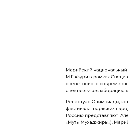
Марийский национальный 
М.Гафури в рамках Специ
сцене нового современног
спектакль-коллаборацию «Д
Репертуар Олимпиады, кот
фестиваля тюркских народо
Россию представляют Алек
«Муть. Мухаджиры»), Мари