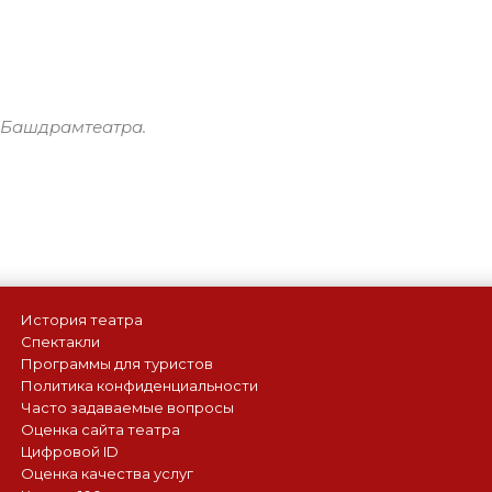
 Башдрамтеатра.
История театра
Спектакли
Программы для туристов
Политика конфиденциальности
Часто задаваемые вопросы
Оценка сайта театра
Цифровой ID
Оценка качества услуг