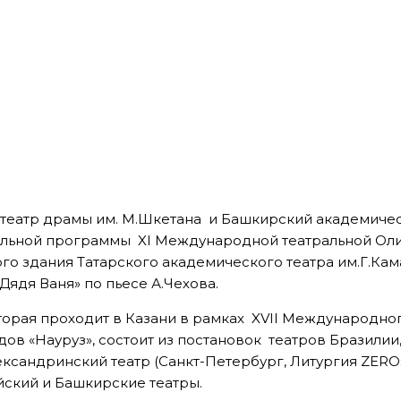
театр драмы им. М.Шкетана и Башкирский академичес
альной программы XI Международной театральной Ол
о здания Татарского академического театра им.Г.Кам
ядя Ваня» по пьесе А.Чехова.
орая проходит в Казани в рамках XVII Международног
в «Науруз», состоит из постановок театров Бразилии,
сандринский театр (Санкт-Петербург, Литургия ZERO»)
йский и Башкирские театры.