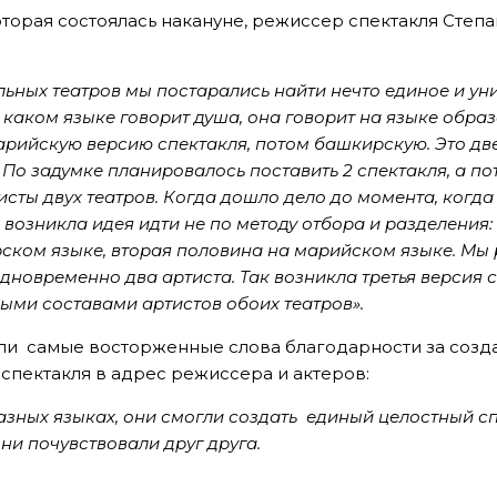
торая состоялась накануне, режиссер спектакля Степа
ьных театров мы постарались найти нечто единое и ун
 каком языке говорит душа, она говорит на языке образ
арийскую версию спектакля, потом башкирскую. Это дв
 По задумке планировалось поставить 2 спектакля, а по
тисты двух театров. Когда дошло дело до момента, когд
, возникла идея идти не по методу отбора и разделения:
ком языке, вторая половина на марийском языке. Мы 
новременно два артиста. Так возникла третья версия с
ыми составами артистов обоих театров».
ли самые восторженные слова благодарности за созд
спектакля в адрес режиссера и актеров:
азных языках, они смогли создать единый целостный сп
они почувствовали друг друга.