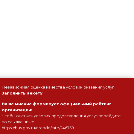
Независимая оценка качества условий оказания услуг
Заполнить анкету
Ваше мнение формирует официальный рейтинг
организации:
Чтобы оценить условия предоставления услуг перейдите
по ссылке ниже.
https://bus.gov.ru/qrcode/rate/246739