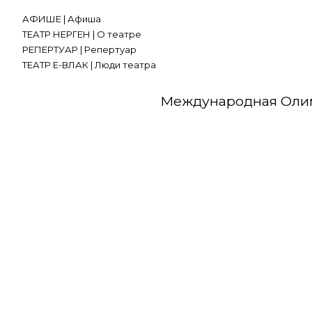
Skip
АФИШЕ | Афиша
to
ТЕАТР НЕРГЕН | О театре
content
РЕПЕРТУАР | Репертуар
ТЕАТР ЕҤ-ВЛАК | Люди театра
Международная Олим