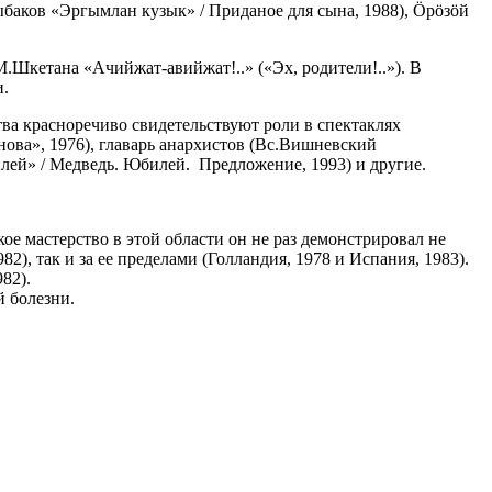
Рыбаков «Эргымлан кузык» / Приданое для сына, 1988), Ӧрӧзӧй
.Шкетана «Ачийжат-авийжат!..» («Эх, родители!..»). В
и.
ва красноречиво свидетельствуют роли в спектаклях
нова», 1976), главарь анархистов (Вс.Вишневский
илей» / Медведь. Юбилей. Предложение, 1993) и другие.
 мастерство в этой области он не раз демонстрировал не
2), так и за ее пределами (Голландия, 1978 и Испания, 1983).
82).
й болезни.