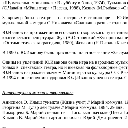
«Шуматкечын мончашке» / В субботу в баню, 1974), Тукманов (
(С.Чавайн «М
ӱ
кш отар» / Пасека, 1988), Казнач (М.Рыбаков «О
За время работы в театре — на гастролях и стационаре — Ю.Ив
музыкальной комедии С.Николаева «Салика» в разные годы он
Ю.Иванов на протяжении всего своего творческого пути заним
классического репертуара: Жук (А.Островский «Кугорно валне»
«Оптимистическая трагедия», 1980), Жевакин (Н.Гоголь «Каче 
В 1990 г. Ю.Иванову было присвоено почетное звание «Заслу
Одним из увлечений Ю.Иванова была игра на народных музыкал
только в спектаклях театра, но и выезжая на фольклорные фести
Ю.Иванов награжден значком Министерства культуры СССР «За
В 1994 г. по состоянию здоровья Ю.Д.Иванов ушел из театра. 
Литература о жизни и творчестве
Анисимов Э. Илыш туныкта (Жизнь учит) // Марий коммуна. 19
Георгина М. Тулар ден тулаче // Марий коммуна. 1984. 29 янв.
Поморцева Б. Марий сценыште — Гогольын пьесыже (Пьеса Гогол
Крылов В. Марий Элын артистше-влак: Юрий Дмитриевич Иван