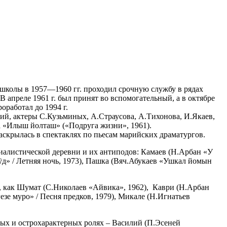
й школы в 1957—1960 гг. проходил срочную службу в рядах
 апреле 1961 г. был принят во вспомогательный, а в октябре
работал до 1994 г.
ий, актеры С.Кузьминых, А.Страусова, А.Тихонова, И.Якаев,
а «Илыш йолташ» («Подруга жизни», 1961).
аскрылась в спектаклях по пьесам марийских драматургов.
иалистической деревни и их антиподов: Камаев (Н.Арбан «У
ӱд» / Летняя ночь, 1973), Пашка (Вяч.Абукаев «Ушкал йомын
, как Шумат (С.Николаев «Айвика», 1962), Каври (Н.Арбан
езе муро» / Песня предков, 1979), Микале (Н.Игнатьев
ых и острохарактерных ролях – Василий (П.Эсеней