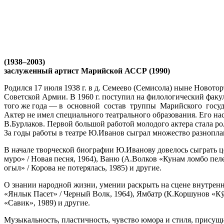
(1938–2003)
заслуженный артист Марийской АССР (1990)
Родился 17 июля 1938 г. в д. Семеево (Семисола) ныне Новото
Советской Армии. В 1960 г. поступил на филологический факул
того же года — в основной состав труппы Марийского государ
Актер не имел специального театрального образования. Его н
В.Бурлаков. Первой большой работой молодого актера стала р
За годы работы в театре Ю.Иванов сыграл множество разнопла
В начале творческой биографии Ю.Иванову довелось сыграть ц
муро» / Новая песня, 1964), Ваню (А.Волков «Кунам ломбо пел
огыл» / Корова не потерялась, 1985) и другие.
О знании народной жизни, умении раскрыть на сцене внутренн
«Янлык Пасет» / Черный Волк, 1964), Ямбатр (К.Коршунов «Кӱд
«Савик», 1989) и другие.
Музыкальность, пластичность, чувство юмора и стиля, присущ