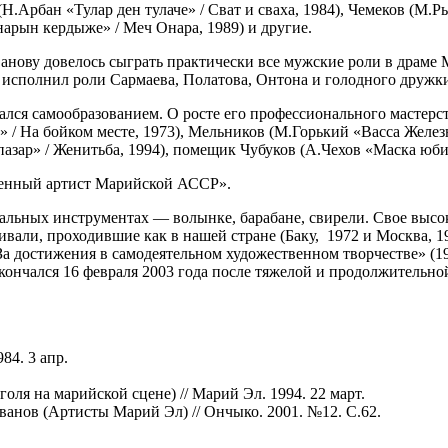
Н.Арбан «Тулар ден тулаче» / Сват и сваха, 1984), Чемеков (М.
нарын кердыже» / Меч Онара, 1989) и другие.
анову довелось сыграть практически все мужские роли в драме М
 исполнил роли Сармаева, Полатова, Онтона и голодного дружк
ался самообразованием. О росте его профессионального мастерст
 / На бойком месте, 1973), Мельников (М.Горький «Васса Желез
пазар» / Женитьба, 1994), помещик Чубуков (А.Чехов «Маска юб
женный артист Марийской АССР».
ьных инструментах — волынке, барабане, свирели. Свое высокое
вали, проходившие как в нашей стране (Баку, 1972 и Москва, 198
 достижения в самодеятельном художественном творчестве» (19
Скончался 16 февраля 2003 года после тяжелой и продолжительно
84. 3 апр.
я на марийской сцене) // Марий Эл. 1994. 22 март.
ов (Артисты Марий Эл) // Ончыко. 2001. №12. С.62.