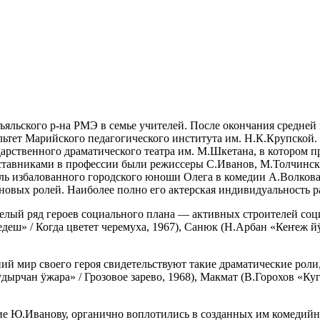
ръяльского р-на РМЭ в семье учителей. После окончания средне
ьтет Марийского педагогического института им. Н.К.Крупской. В
ственного драматического театра им. М.Шкетана, в котором про
аставниками в профессии были режиссеры С.Иванов, М.Толчинск
оль избалованного городского юноши Олега в комедии А.Волков
новых ролей. Наиболее полно его актерская индивидуальность р
елый ряд героев социального плана — активных строителей соц
едеш» / Когда цветет черемуха, 1967), Санюк (Н.Арбан «Кеҥеж й
ий мир своего героя свидетельствуют такие драматические роли
ырчан ӱжара» / Грозовое зарево, 1968), Макмат (В.Горохов «Куг
ие Ю.Иванову, органично воплотились в созданных им комедийн