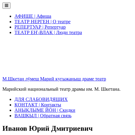
Skip
to
content
АФИШЕ | Афиша
ТЕАТР НЕРГЕН | О театре
РЕПЕРТУАР | Репертуар
ТЕАТР ЕҤ-ВЛАК | Люди театра
М.Шкетан лӱмеш Марий кугыжаныш драме театр
Марийский национальный театр драмы им. М. Шкетана.
ДЛЯ СЛАБОВИДЯЩИХ
КОНТАКТ | Контакты
АНЫКЛЫМЕ ЙӦН | Скидки
ВАШКЫЛ | Обратная связь
Иванов Юрий Дмитриевич