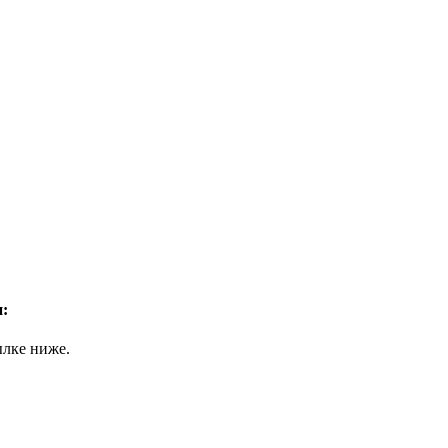
:
ылке ниже.