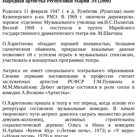
Народная артистка Республики Марий Эл (2000)
Родилась 11 февраля 1947 г. в д. Ружбеляк (Рушплак) ныне
Куженерского р-на РМЭ. В 1969 г. окончила дирижерско-
хоровое отделение Музыкального училища им.И.С.Палантая.
Весной 1969 г. поступила в труппу Марийского
государственного драматического театра им. М.Шкетана.
О.Харитонова обладает хорошей внешностью, большим
сценическим обаянием, прекрасные вокальные данные
позволяют ей с успехом играть в музыкальных спектаклях,
участвовать в концертных программах театра.
Актриса не имеет специального театрального образования.
Своими первыми наставниками в профессии считает
заслуженных артистов РСФСР Г.М.Пушкина и
М.М.Михайлову. Дебют актрисы состоялся в роли снохи в
комедии А.Волкова «Артистка».
О.Харитонова пришла в театр в тот период, когда основу его
репертуара составляли музыкальные комедии. В начале
творческого пути актрисе довелось сыграть множество ролей
девушек-колхозниц, активных строительниц
социалистической деревни: Ольга и Нина в комедиях
Н.Арбана «Ке
ҥ
еж йӱд» («Летняя ночь», 1973) и «У муро»
(«Новая песня», 1979) и другие.