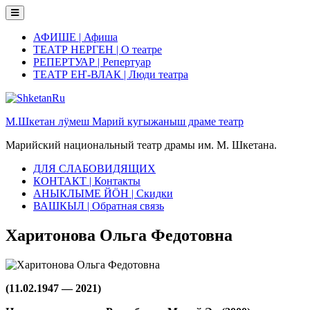
Skip
to
content
АФИШЕ | Афиша
ТЕАТР НЕРГЕН | О театре
РЕПЕРТУАР | Репертуар
ТЕАТР ЕҤ-ВЛАК | Люди театра
М.Шкетан лӱмеш Марий кугыжаныш драме театр
Марийский национальный театр драмы им. М. Шкетана.
ДЛЯ СЛАБОВИДЯЩИХ
КОНТАКТ | Контакты
АНЫКЛЫМЕ ЙӦН | Скидки
ВАШКЫЛ | Обратная связь
Харитонова Ольга Федотовна
(11.02.1947 — 2021)