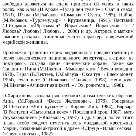
свободно держаться на сцене принесли ей успех в таких
ролях, как Алла (Н.Арбан «Тулар ден тулаче» / Сват и сваха,
1983), П?кла (М.Рыбаков «Томаша» / Суета, 1985), Найош
(М.Рыбаков «Тӱрлемӱдыр» / Кружевница, 1991), Наставий
(Л.Яндаков «Йӧратымаш? Йӧратымаш! Йӧратымаш…» /
Любовь? Любовь! Любовь…, 2000) и др. Актриса с мягким
юмором раскрыла типичные черты характера современной
марийской женщины.
Продолжая традиции своих выдающихся предшественниц в
ролях классического национального репертуара, актриса, не
повторяясь, создала яркие сценические образы, такие как
Сапани и Нина (М.Шкетан «Мыскара кас» / Вечер комедии,
1978), Тарля (В.Пектеев, Ю.Байгуза «Окса тул» / Блеск монет,
1994), Эчан вате (С.Николаев «Салика», 1998), Нени кува
(М.Шкетан «Ачийжат-авийжат!..» / Эх, родители!.., 1998).
О.Харитонова создала ряд глубоких драматических образов:
Анна (М.Горький «Васса Железнова», 1976), Гонерилья
(В.Шекспир «Лир кугыжа» / Король Лир, 1984), Варвара
(В.Распутин «Пытартыш кече» / Последний срок, 1987), мать
Йоукахалайнена («Калевала», 1997) и др. Среди ролей этого
плана особо следует отметить роль молдавской крестьянки
Марии, созданный актрисой в драме И.Друцэ «Илыш сескем»
(«Святая святых», 1982).