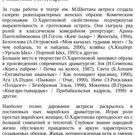
За годы работы в театре им. М.Шкетана актриса создала
галерею разнохарактерных женских образов. Комическим
персонажам О.Харитоновой свойственны подчеркнутая
выразительность и гротесковая острота. Она сыграла ряд
ролей в классическом комедийном репертуаре: Арина
Пантелеймоновна (Н.Гоголь «Каче пазар» / Женитьба, 1994),
Белотелова (А.Островский «Мом кычалат, тудымак муат» / За
чем пойдешь, то и найдешь, 2000), хозяйка (А.Кицберг
«Ургызо Ыкх» / Портной Ыкх, 1993) и другие.
Большое место в творчестве О.Харитоновой занимают образы
в произведениях современных драматургов: Зоя (Н.Семенова
«Ко
ҥ
га пайрем» / Печка на колесе, 1987), Света (Б.Аппаев
«Е
ҥ
гаватылан шыналык» / Как похищают красавиц, 1990),
Ага (А.Пудин «Пыжаш» / Очаг, 1990), Начи (Э.Рисклакки
«Полдалге» / Безобразная Эльза, 1998), Мокеевна (В.Гуркин
«Кнагари-тывырдык» / Прибайкальская кадриль, 1998) и
другие.
Наиболее полно дарование актрисы раскрылось в
постановках пьес марийских драматургов. Играя роли
простых марийских женщин, О.Харитонова преподносит их с
большой симпатией и теплотой. Глубокое знание народной
жизни обусловило правдивость и яркую характерность
создаваемых образов. Живая, непринужденная игра и умение