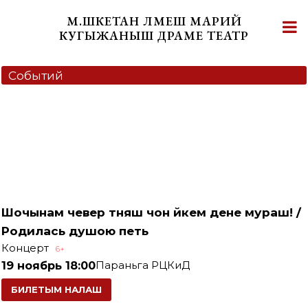
Skip
М.ШКЕТАН ЛӰМЕШ МАРИЙ
to
КУГЫЖАНЫШ ДРАМЕ ТЕАТР
content
Событий
Шочынам чевер тӱняш чон йӱкем дене мураш!
/
Родилась душою петь
Концерт
6+
19 ноябрь
18:00
Параньга РЦКиД
БИЛЕТЫМ НАЛАШ