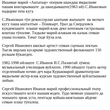
Икымше марий «Акпатыр» оперым шындаш ямдылыме
пашам виктарымаште да шындымаште(1963 ий) С.Ивановын
надырже пеш кугу.
С.Ивановын тӱҥ режиссерлан ыштыме жапыште ик моткоч
кугу паша ышталтын – Пошкырт, Урал да Свердловск
кундемлаште илыше марий-влак деке кеҥежым гастрольыш
кошташ тӱҥалме. Тидыже марий-влакым ик калык семын
ушаш полшен. Тачат тиде йӱла ила.
Сергей Иванович шкежат артист семын сценыш лектын.
Тыгак марлаш кусарыме художественный фильмлаште 150
рольым йӱкаҥден.
1982-1998 ийлаште С.Иванов И.С.Палантай лӱмеш
музыкальный училищым вуйлатен. 1990 ийыште тушто актер
отделенийым почмо деч вара Курыкмарий драматеатрлан
ямдылыме актер-влак курсын художественный вуйлатышыже
лийын.
Сергей Иванович Иванов марий профессиональный театр
искусствышто келге кышам коден. Тудо мемнан ушышто да
чонышто эреак уста, пеҥгыде койыш-шоктышан айдеме
семын илаш тӱҥалеш.