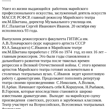
——-
Ушел из жизни выдающийся работник марийского
профессионального искусства, заслуженный деятель искусств
МАССР, РСФСР, главный режиссер Марийского театра
им.М.Шкетана, директор Музыкального училища им.
И.С.Палантая Сергей Иванович Иванов. 20 октября ему
исполнилось 93 года.
Выпускник режиссерского факультета ГИТИСа им.
А.В.Луначарского (курс народного артиста СССР
Ю.А.Завадского) С.Иванов в Марийском театре
им.М.Шкетана проработал с 1956 по 1974 год, из них 16 лет –
главным режиссером. Это были годы становления и
дальнейшего развития театра после тяжелых времен
репрессии и Великой Отечественной войны. С этого времени
артистов Марийского театра готовят исключительно в
столичных театральных вузах. С.Иванов ведет кропотливую
работу с драматургами. Продолжают пополнять репертуар
театра своими произведениями С.Николаев, А.Волков,
Н.Арбан. Начинают пробовать себя К.Коршунов, Н.Рыбаков,
В.Горохов, которые впоследствии становятся широко
известными драматургами. Выходят на марийскую сцену
произведения советских, русских и зарубежных классиков.
Театр участвует на Всероссийских, Всесоюзных театральных
фестивалях.