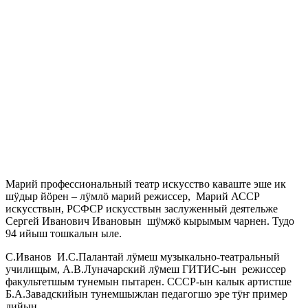
Марий профессиональный театр искусство каваште эше ик
шӱдыр йӧрен – лӱмлӧ марий режиссер, Марий АССР
искусствын, РСФСР искусствын заслуженный деятельже
Сергей Иванович Ивановын шӱмжӧ кырымым чарнен. Тудо
94 ийыш тошкалын ыле.
С.Иванов И.С.Палантай лӱмеш музыкально-театральный
училищым, А.В.Луначарский лӱмеш ГИТИС-ын режиссер
факультетшым тунемын пытарен. СССР-ын калык артистше
Б.А.Завадскийын тунемшыжлан педагогшо эре тӱҥ пример
лийын.