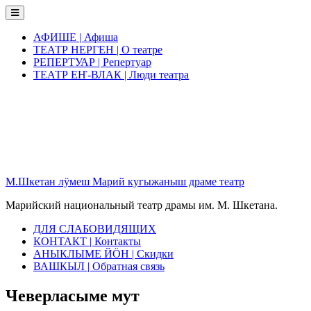
Skip
to
content
АФИШЕ | Афиша
ТЕАТР НЕРГЕН | О театре
РЕПЕРТУАР | Репертуар
ТЕАТР ЕҤ-ВЛАК | Люди театра
М.Шкетан лӱмеш Марий кугыжаныш драме театр
Марийский национальный театр драмы им. М. Шкетана.
ДЛЯ СЛАБОВИДЯЩИХ
КОНТАКТ | Контакты
АНЫКЛЫМЕ ЙӦН | Скидки
ВАШКЫЛ | Обратная связь
Чеверласыме мут