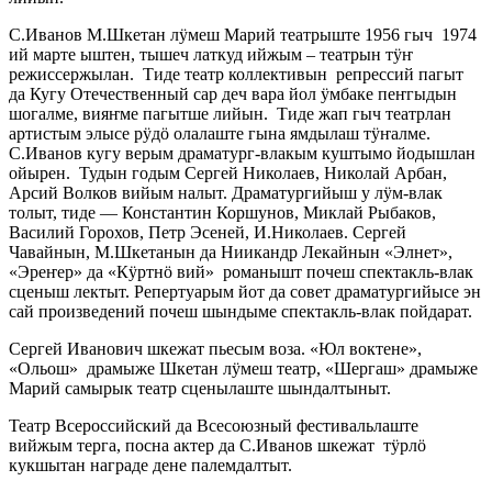
С.Иванов М.Шкетан лӱмеш Марий театрыште 1956 гыч 1974
ий марте ыштен, тышеч латкуд ийжым – театрын тӱҥ
режиссержылан. Тиде театр коллективын репрессий пагыт
да Кугу Отечественный сар деч вара йол ӱмбаке пеҥгыдын
шогалме, вияҥме пагытше лийын. Тиде жап гыч театрлан
артистым элысе рӱдӧ олалаште гына ямдылаш тӱҥалме.
С.Иванов кугу верым драматург-влакым куштымо йодышлан
ойырен. Тудын годым Сергей Николаев, Николай Арбан,
Арсий Волков вийым налыт. Драматургийыш у лӱм-влак
толыт, тиде — Константин Коршунов, Миклай Рыбаков,
Василий Горохов, Петр Эсеней, И.Николаев. Сергей
Чавайнын, М.Шкетанын да Ниикандр Лекайнын «Элнет»,
«Эреҥер» да «Кӱртнӧ вий» романышт почеш спектакль-влак
сценыш лектыт. Репертуарым йот да совет драматургийысе эн
сай произведений почеш шындыме спектакль-влак пойдарат.
Сергей Иванович шкежат пьесым воза. «Юл воктене»,
«Ольош» драмыже Шкетан лӱмеш театр, «Шергаш» драмыже
Марий самырык театр сценылаште шындалтыныт.
Театр Всероссийский да Всесоюзный фестивальлаште
вийжым терга, посна актер да С.Иванов шкежат тӱрлӧ
кукшытан награде дене палемдалтыт.