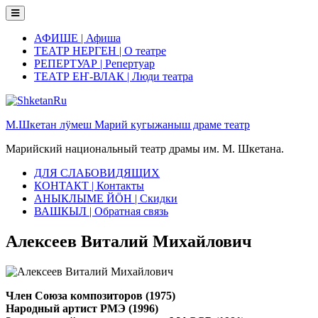
Skip
to
content
АФИШЕ | Афиша
ТЕАТР НЕРГЕН | О театре
РЕПЕРТУАР | Репертуар
ТЕАТР ЕҤ-ВЛАК | Люди театра
М.Шкетан лӱмеш Марий кугыжаныш драме театр
Марийский национальный театр драмы им. М. Шкетана.
ДЛЯ СЛАБОВИДЯЩИХ
КОНТАКТ | Контакты
АНЫКЛЫМЕ ЙӦН | Скидки
ВАШКЫЛ | Обратная связь
Алексеев Виталий Михайлович
Член Союза композиторов (1975)
Народный артист РМЭ (1996)