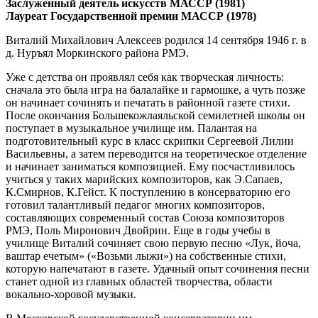
Заслуженный деятель искусств МАССР (1981)
Лауреат Государственной премии МАССР (1978)
Виталий Михайлович Алексеев родился 14 сентября 1946 г. в
д. Нуръял Моркинского района РМЭ.
Уже с детства он проявлял себя как творческая личность:
сначала это была игра на балалайке и гармошке, а чуть позже
он начинает сочинять и печатать в районной газете стихи.
После окончания Большекожлаяльской семилетней школы он
поступает в музыкальное училище им. Палантая на
подготовительный курс в класс скрипки Сергеевой Лилии
Васильевны, а затем переводится на теоретическое отделение
и начинает заниматься композицией. Ему посчастливилось
учиться у таких марийских композиторов, как Э.Сапаев,
К.Смирнов, К.Гейст. К поступлению в консерваторию его
готовил талантливый педагог многих композиторов,
составляющих современный состав Союза композиторов
РМЭ, Поль Миронович Двойрин. Еще в годы учебы в
училище Виталий сочиняет свою первую песню «Лук, йоча,
ваштар ечетым» («Возьми лыжи») на собственные стихи,
которую напечатают в газете. Удачный опыт сочинения песни
станет одной из главных областей творчества, области
вокально-хоровой музыки.