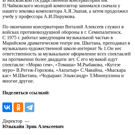
В Московской государственной консерватории им.
П.Чайковского молодой композитор занимался сначала у
нашего земляка композитора А.Я.Эшпая, а затем продолжил
учебу у профессора А.И.Пирумова.
По окончании консерватории Виталий Алексеев служил в
войсках противовоздушной обороны в г. Семипалатинск.
С 1975 г. работал заведующим музыкальной частью в
Марийском драматическом театре им. Шкетана, преподавал в
музыкально-художественной школе-интернат № 1.Он нес
ответственность за музыкальное оформление всех спектаклей
на протяжении более двадцати лет. С его музыкой идут
спектакли: «Морко сем», «Томаша» М.Рыбакова, «Кугезе
муро» В.Регеж-Горохова, «Акпатыр» С.Чавайна, «Мыскара
кас» М.Шкетана, «Чодыраял Элыксандр» Т.Миннуллина и
многие другие.
Поделиться ссылкой:
Директор —
Юзыкайн Эрик Алексеевич